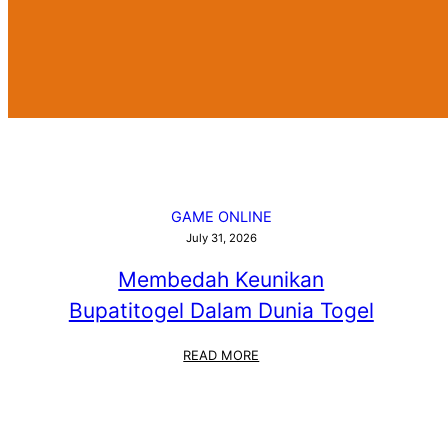
GAME ONLINE
July 31, 2026
Membedah Keunikan
Bupatitogel Dalam Dunia Togel
:
READ MORE
MEMBEDAH
KEUNIKAN
BUPATITOGEL
DALAM