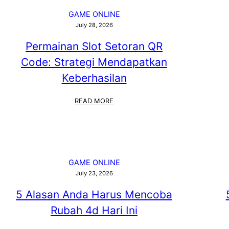
PADA
GAME
GAME ONLINE
TOGEL
July 28, 2026
VIRTUAL
Permainan Slot Setoran QR
Code: Strategi Mendapatkan
Keberhasilan
:
READ MORE
PERMAINAN
SLOT
SETORAN
QR
CODE:
STRATEGI
GAME ONLINE
MENDAPATKAN
July 23, 2026
KEBERHASILAN
5 Alasan Anda Harus Mencoba
Rubah 4d Hari Ini