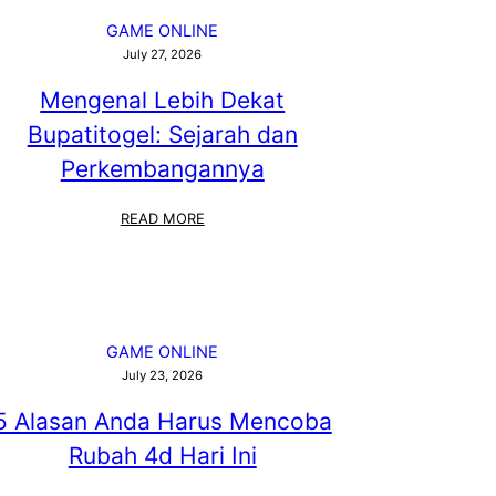
DI
LAGA
GAME ONLINE
TOGEL
July 27, 2026
VIRTUAL
Mengenal Lebih Dekat
Bupatitogel: Sejarah dan
Perkembangannya
:
READ MORE
MENGENAL
LEBIH
DEKAT
BUPATITOGEL:
SEJARAH
DAN
GAME ONLINE
PERKEMBANGANNYA
July 23, 2026
5 Alasan Anda Harus Mencoba
Rubah 4d Hari Ini