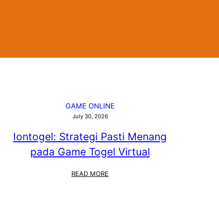
GAME ONLINE
July 30, 2026
Iontogel: Strategi Pasti Menang
pada Game Togel Virtual
:
READ MORE
IONTOGEL:
STRATEGI
PASTI
MENANG