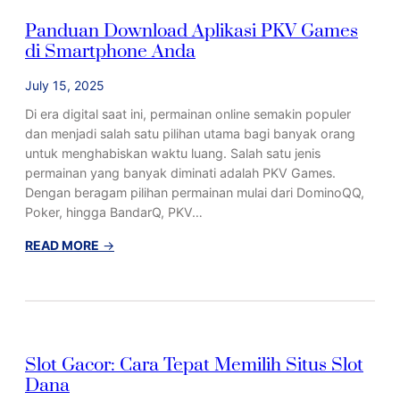
u
Panduan Download Aplikasi PKV Games
a
di Smartphone Anda
n
D
July 15, 2025
o
w
Di era digital saat ini, permainan online semakin populer
n
dan menjadi salah satu pilihan utama bagi banyak orang
l
untuk menghabiskan waktu luang. Salah satu jenis
o
permainan yang banyak diminati adalah PKV Games.
a
Dengan beragam pilihan permainan mulai dari DominoQQ,
d
Poker, hingga BandarQ, PKV…
A
p
:
READ MORE
→
l
P
i
a
k
n
a
d
s
u
Slot Gacor: Cara Tepat Memilih Situs Slot
i
a
Dana
P
n