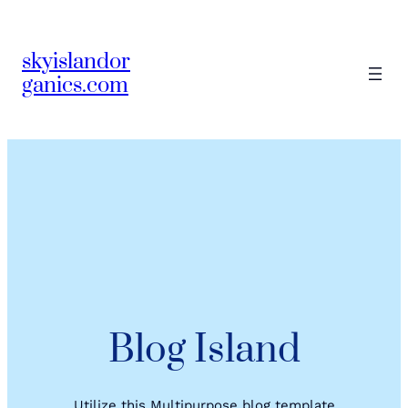
Skip
to
skyislandor
content
ganics.com
Blog Island
Utilize this Multipurpose blog template