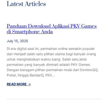
Latest Articles
Panduan Download Aplikasi PKV Games
di Smartphone Anda
July 15, 2025
Di era digital saat ini, permainan online semakin populer
dan menjadi salah satu pilihan utama bagi banyak orang
untuk menghabiskan waktu luang. Salah satu jenis
permainan yang banyak diminati adalah PKV Games.
Dengan beragam pilihan permainan mulai dari DominoQQ,
Poker, hingga BandarQ, PKV…
:
READ MORE
→
P
a
n
d