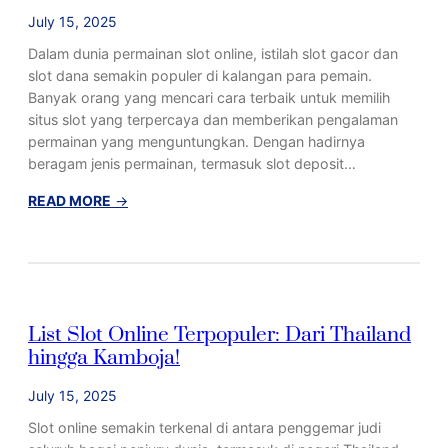
K
D
July 15, 2025
V
o
G
w
Dalam dunia permainan slot online, istilah slot gacor dan
a
n
slot dana semakin populer di kalangan para pemain.
m
l
Banyak orang yang mencari cara terbaik untuk memilih
e
o
situs slot yang terpercaya dan memberikan pengalaman
s
a
permainan yang menguntungkan. Dengan hadirnya
d
d
beragam jenis permainan, termasuk slot deposit…
i
A
S
p
:
READ MORE
→
m
l
S
a
i
l
r
k
o
t
a
t
p
s
G
List Slot Online Terpopuler: Dari Thailand
h
i
a
hingga Kamboja!
o
P
c
n
K
o
July 15, 2025
e
V
r
A
G
:
Slot online semakin terkenal di antara penggemar judi
n
a
C