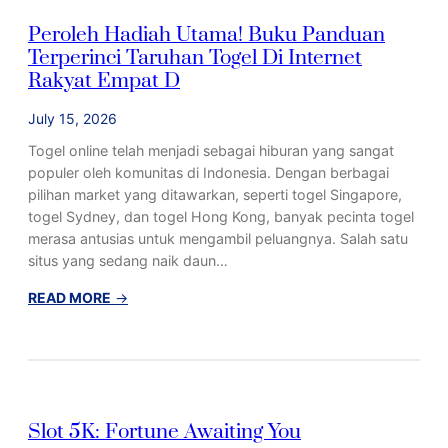
G
Peroleh Hadiah Utama! Buku Panduan
a
Terperinci Taruhan Togel Di Internet
c
o
Rakyat Empat D
r
July 15, 2026
:
R
Togel online telah menjadi sebagai hiburan yang sangat
a
populer oleh komunitas di Indonesia. Dengan berbagai
h
pilihan market yang ditawarkan, seperti togel Singapore,
a
togel Sydney, dan togel Hong Kong, banyak pecinta togel
s
merasa antusias untuk mengambil peluangnya. Salah satu
i
situs yang sedang naik daun…
a
d
:
READ MORE
→
i
P
B
e
a
r
l
o
i
l
Slot 5K: Fortune Awaiting You
k
e