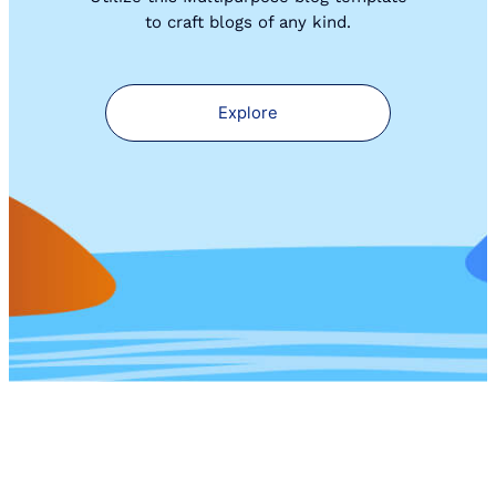
to craft blogs of any kind.
Explore