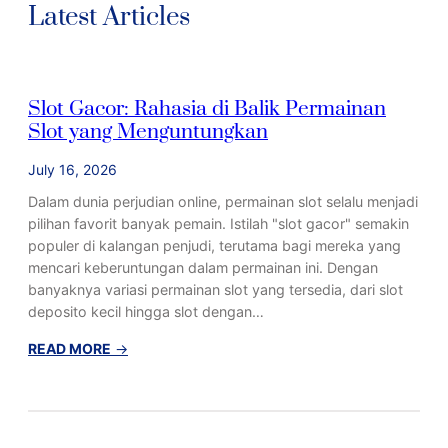
Latest Articles
Slot Gacor: Rahasia di Balik Permainan
Slot yang Menguntungkan
July 16, 2026
Dalam dunia perjudian online, permainan slot selalu menjadi
pilihan favorit banyak pemain. Istilah "slot gacor" semakin
populer di kalangan penjudi, terutama bagi mereka yang
mencari keberuntungan dalam permainan ini. Dengan
banyaknya variasi permainan slot yang tersedia, dari slot
deposito kecil hingga slot dengan…
:
READ MORE
→
S
l
o
t