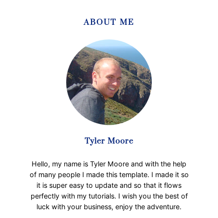
t
o
o
g
ABOUT ME
g
i
e
d
l
a
:
n
A
S
n
t
t
a
a
t
r
i
a
s
M
t
Tyler Moore
i
i
t
k
Hello, my name is Tyler Moore and with the help
o
of many people I made this template. I made it so
l
it is super easy to update and so that it flows
o
perfectly with my tutorials. I wish you the best of
g
luck with your business, enjoy the adventure.
i