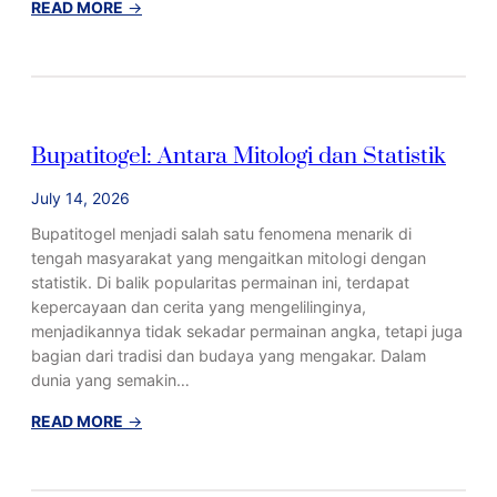
:
READ MORE
→
w
T
5
a
o
K
i
g
S
t
e
l
i
l
o
n
D
Bupatitogel: Antara Mitologi dan Statistik
t
g
i
:
Y
I
July 14, 2026
F
o
n
o
u
t
Bupatitogel menjadi salah satu fenomena menarik di
r
e
tengah masyarakat yang mengaitkan mitologi dengan
t
r
statistik. Di balik popularitas permainan ini, terdapat
u
n
kepercayaan dan cerita yang mengelilinginya,
n
e
menjadikannya tidak sekadar permainan angka, tetapi juga
e
t
bagian dari tradisi dan budaya yang mengakar. Dalam
M
R
dunia yang semakin…
e
a
:
READ MORE
→
n
k
B
a
y
u
n
a
p
t