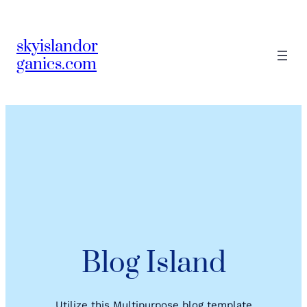
Skip
to
skyislandor
content
ganics.com
Blog Island
Utilize this Multipurpose blog template