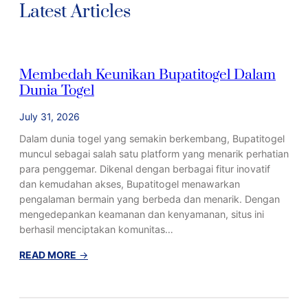
Latest Articles
Membedah Keunikan Bupatitogel Dalam
Dunia Togel
July 31, 2026
Dalam dunia togel yang semakin berkembang, Bupatitogel
muncul sebagai salah satu platform yang menarik perhatian
para penggemar. Dikenal dengan berbagai fitur inovatif
dan kemudahan akses, Bupatitogel menawarkan
pengalaman bermain yang berbeda dan menarik. Dengan
mengedepankan keamanan dan kenyamanan, situs ini
berhasil menciptakan komunitas…
:
READ MORE
→
M
e
m