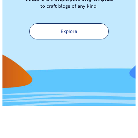
to craft blogs of any kind.
Explore