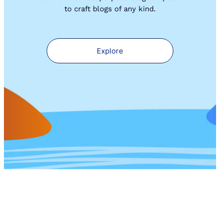
to craft blogs of any kind.
Explore