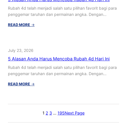
Tri
Rubah 4d telah menjadi salah satu pilihan favorit bagi para
penggemar taruhan dan permainan angka. Dengan…
:
READ MORE
→
5
Alasan
Anda
Harus
July 23, 2026
Mencoba
5 Alasan Anda Harus Mencoba Rubah 4d Hari Ini
Rubah
4d
Rubah 4d telah menjadi salah satu pilihan favorit bagi para
Hari
penggemar taruhan dan permainan angka. Dengan…
Ini
:
READ MORE
→
5
Alasan
Anda
Harus
Mencoba
1
2
3
…
195
Next Page
Rubah
4d