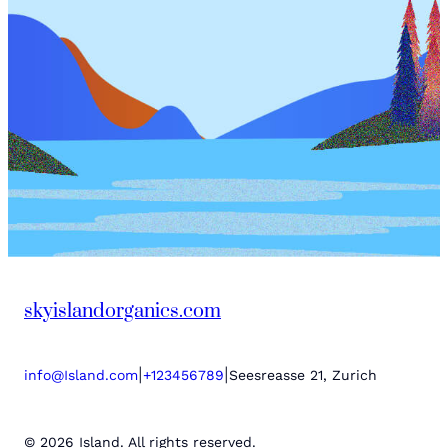
skyislandorganics.com
|
|
info@Island.com
+123456789
Seesreasse 21, Zurich
© 2026 Island. All rights reserved.