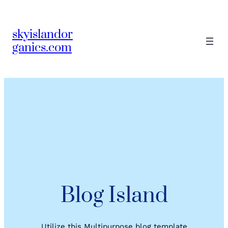
Skip
to
skyislandor
content
ganics.com
Blog Island
Utilize this Multipurpose blog template