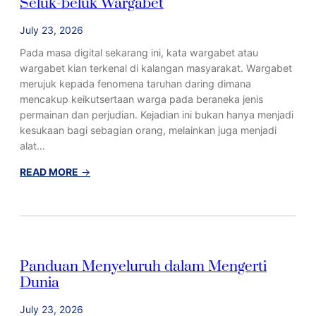
Seluk-beluk Wargabet
n
n
R
K
July 23, 2026
u
o
b
m
Pada masa digital sekarang ini, kata wargabet atau
a
p
wargabet kian terkenal di kalangan masyarakat. Wargabet
h
r
merujuk kepada fenomena taruhan daring dimana
4
e
mencakup keikutsertaan warga pada beraneka jenis
D
h
permainan dan perjudian. Kejadian ini bukan hanya menjadi
e
kesukaan bagi sebagian orang, melainkan juga menjadi
n
alat…
s
i
:
READ MORE
→
f
P
u
a
n
n
t
d
u
u
Panduan Menyeluruh dalam Mengerti
k
a
Dunia
M
n
e
K
July 23, 2026
m
o