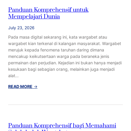
s
Panduan Komprehensif untuk
f
Mempelajari Dunia
o
r
July 23, 2026
m
a
Pada masa digital sekarang ini, kata wargabet atau
s
wargabet kian terkenal di kalangan masyarakat. Wargabet
i
merujuk kepada fenomena taruhan daring dimana
K
mencakup keikutsertaan warga pada beraneka jenis
r
permainan dan perjudian. Kejadian ini bukan hanya menjadi
e
kesukaan bagi sebagian orang, melainkan juga menjadi
a
alat…
t
i
:
READ MORE
→
f
P
d
a
e
n
n
d
g
u
Panduan Komprehensif bagi Memahami
a
a