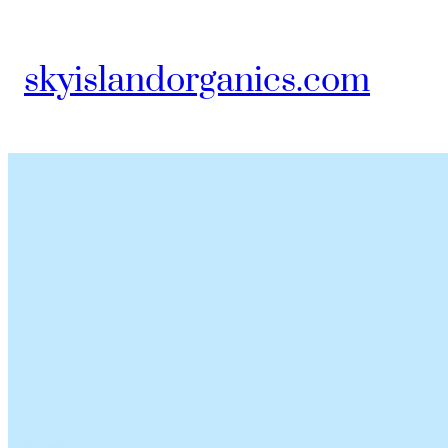
Skip
to
skyislandorganics.com
content