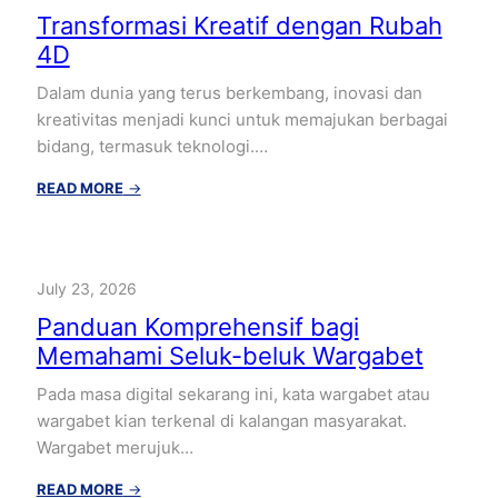
Rubah
Transformasi Kreatif dengan Rubah
4d
4D
Hari
Ini
Dalam dunia yang terus berkembang, inovasi dan
kreativitas menjadi kunci untuk memajukan berbagai
bidang, termasuk teknologi.…
:
READ MORE
→
Transformasi
Kreatif
dengan
Rubah
July 23, 2026
4D
Panduan Komprehensif bagi
Memahami Seluk-beluk Wargabet
Pada masa digital sekarang ini, kata wargabet atau
wargabet kian terkenal di kalangan masyarakat.
Wargabet merujuk…
:
READ MORE
→