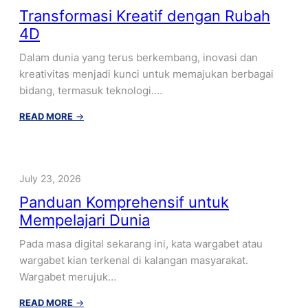
Rubah
Transformasi Kreatif dengan Rubah
4d
4D
Hari
Ini
Dalam dunia yang terus berkembang, inovasi dan
kreativitas menjadi kunci untuk memajukan berbagai
bidang, termasuk teknologi.…
:
READ MORE
→
Transformasi
Kreatif
dengan
Rubah
July 23, 2026
4D
Panduan Komprehensif untuk
Mempelajari Dunia
Pada masa digital sekarang ini, kata wargabet atau
wargabet kian terkenal di kalangan masyarakat.
Wargabet merujuk…
:
READ MORE
→