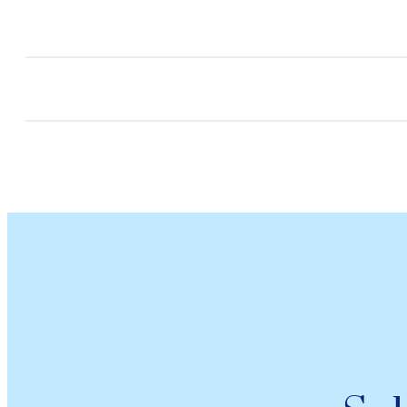
Panduan
Komprehensif
untuk
Mempelajari
Dunia