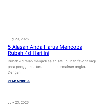
July 23, 2026
5 Alasan Anda Harus Mencoba
Rubah 4d Hari Ini
Rubah 4d telah menjadi salah satu pilihan favorit bagi
para penggemar taruhan dan permainan angka.
Dengan…
:
READ MORE
→
5
Alasan
Anda
Harus
July 23, 2026
Mencoba