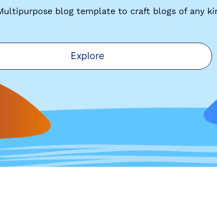
 Multipurpose blog template to craft blogs of any ki
Explore