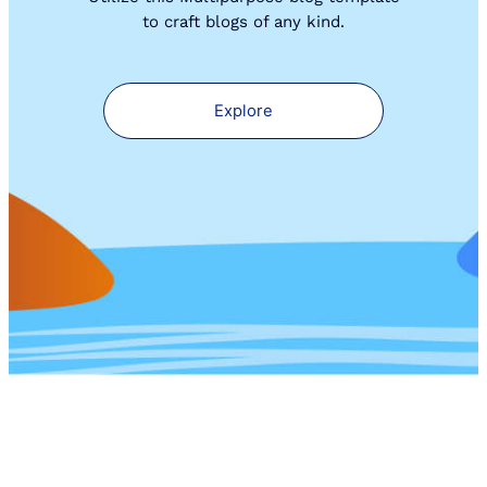
to craft blogs of any kind.
Explore