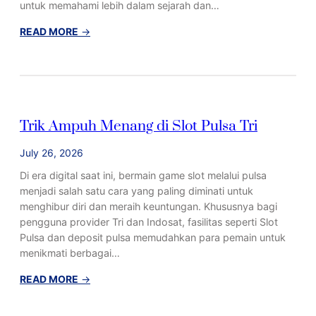
untuk memahami lebih dalam sejarah dan…
K
t
e
o
:
READ MORE
→
b
r
M
e
a
e
r
n
n
h
Q
g
a
R
e
Trik Ampuh Menang di Slot Pulsa Tri
s
C
n
i
o
a
July 26, 2026
l
d
l
a
e
L
Di era digital saat ini, bermain game slot melalui pulsa
n
:
e
menjadi salah satu cara yang paling diminati untuk
S
b
menghibur diri dan meraih keuntungan. Khususnya bagi
t
i
pengguna provider Tri dan Indosat, fasilitas seperti Slot
r
h
Pulsa dan deposit pulsa memudahkan para pemain untuk
a
D
menikmati berbagai…
t
e
:
READ MORE
→
e
k
T
g
a
r
i
t