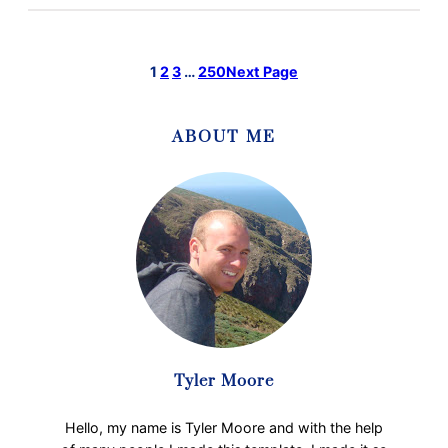
i
M
B
k
e
u
A
n
p
1
2
3
…
250
Next Page
m
d
a
p
a
t
u
p
i
ABOUT ME
h
a
t
M
t
o
e
k
g
n
a
e
a
n
l
n
K
:
g
e
S
d
b
e
i
e
j
S
r
a
l
h
r
Tyler Moore
o
a
a
t
s
h
Hello, my name is Tyler Moore and with the help
P
i
d