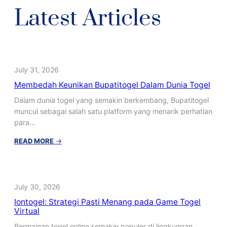
Latest Articles
July 31, 2026
Membedah Keunikan Bupatitogel Dalam Dunia Togel
Dalam dunia togel yang semakin berkembang, Bupatitogel
muncul sebagai salah satu platform yang menarik perhatian
para…
:
READ MORE
→
Membedah
Keunikan
Bupatitogel
Dalam
July 30, 2026
Dunia
Iontogel: Strategi Pasti Menang pada Game Togel
Togel
Virtual
Permainan togel online semakin populer di lingkungan