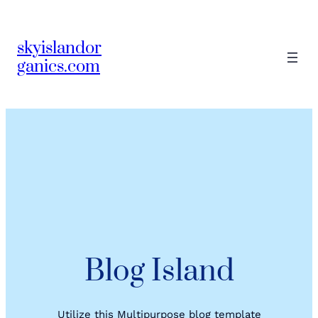
Skip
to
skyislandor
content
ganics.com
Blog Island
Utilize this Multipurpose blog template