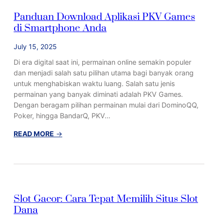
u
Panduan Download Aplikasi PKV Games
a
di Smartphone Anda
n
D
July 15, 2025
o
w
Di era digital saat ini, permainan online semakin populer
n
dan menjadi salah satu pilihan utama bagi banyak orang
l
untuk menghabiskan waktu luang. Salah satu jenis
o
permainan yang banyak diminati adalah PKV Games.
a
Dengan beragam pilihan permainan mulai dari DominoQQ,
d
Poker, hingga BandarQ, PKV…
A
p
:
READ MORE
→
l
P
i
a
k
n
a
d
s
u
Slot Gacor: Cara Tepat Memilih Situs Slot
i
a
Dana
P
n