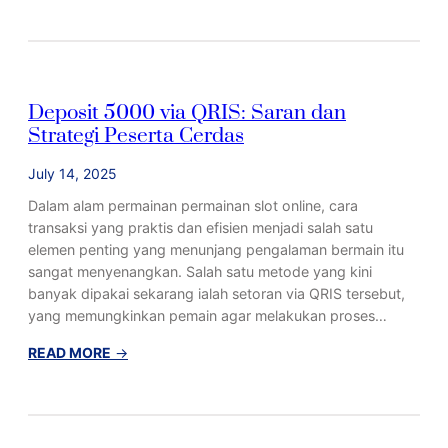
n
l
a
d
e
f
h
r
t
i
:
a
Deposit 5000 via QRIS: Saran dan
n
D
r
Strategi Peserta Cerdas
g
a
P
g
r
e
July 14, 2025
a
i
r
K
T
m
Dalam alam permainan permainan slot online, cara
a
h
a
transaksi yang praktis dan efisien menjadi salah satu
m
a
i
elemen penting yang menunjang pengalaman bermain itu
b
i
n
sangat menyenangkan. Salah satu metode yang kini
o
l
a
banyak dipakai sekarang ialah setoran via QRIS tersebut,
j
a
n
yang memungkinkan pemain agar melakukan proses…
a
n
O
!
d
n
:
READ MORE
→
d
l
D
a
i
e
n
n
p
K
e
o