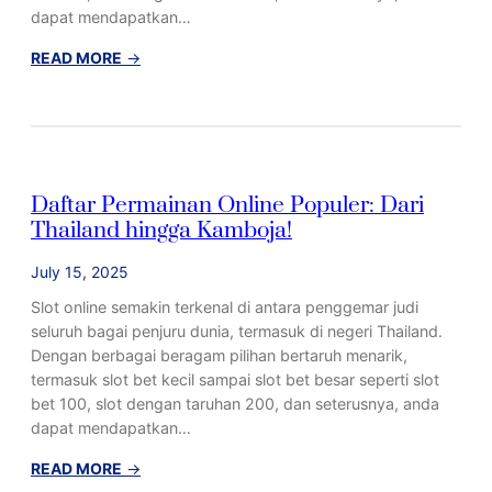
S
T
dapat mendapatkan…
l
e
o
r
:
READ MORE
→
t
p
L
D
o
i
a
p
s
n
u
t
a
l
S
Daftar Permainan Online Populer: Dari
e
l
Thailand hingga Kamboja!
r
o
:
t
July 15, 2025
D
O
a
n
Slot online semakin terkenal di antara penggemar judi
r
l
seluruh bagai penjuru dunia, termasuk di negeri Thailand.
i
i
Dengan berbagai beragam pilihan bertaruh menarik,
T
n
termasuk slot bet kecil sampai slot bet besar seperti slot
h
e
bet 100, slot dengan taruhan 200, dan seterusnya, anda
a
P
dapat mendapatkan…
i
o
l
p
:
READ MORE
→
a
u
D