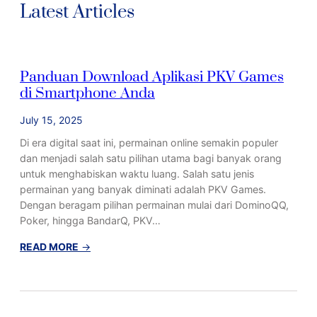
Latest Articles
Panduan Download Aplikasi PKV Games
di Smartphone Anda
July 15, 2025
Di era digital saat ini, permainan online semakin populer
dan menjadi salah satu pilihan utama bagi banyak orang
untuk menghabiskan waktu luang. Salah satu jenis
permainan yang banyak diminati adalah PKV Games.
Dengan beragam pilihan permainan mulai dari DominoQQ,
Poker, hingga BandarQ, PKV…
:
READ MORE
→
P
a
n
d