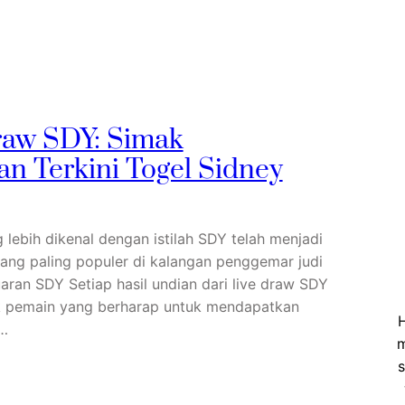
raw SDY: Simak
n Terkini Togel Sidney
 lebih dikenal dengan istilah SDY telah menjadi
ang paling populer di kalangan penggemar judi
uaran SDY Setiap hasil undian dari live draw SDY
k pemain yang berharap untuk mendapatkan
H
…
m
s