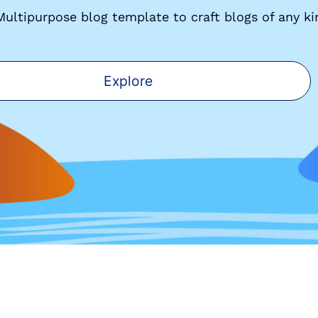
 Multipurpose blog template to craft blogs of any ki
Explore