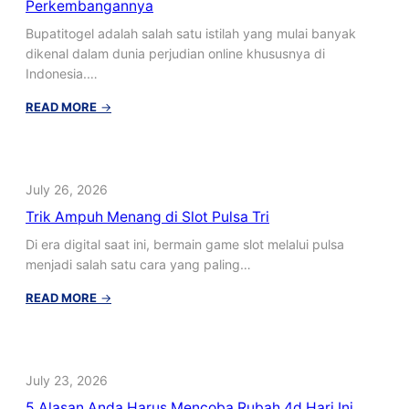
Perkembangannya
Mendapatkan
Keberhasilan
Bupatitogel adalah salah satu istilah yang mulai banyak
dikenal dalam dunia perjudian online khususnya di
Indonesia.…
:
READ MORE
→
Mengenal
Lebih
Dekat
Bupatitogel:
July 26, 2026
Sejarah
Trik Ampuh Menang di Slot Pulsa Tri
dan
Perkembangannya
Di era digital saat ini, bermain game slot melalui pulsa
menjadi salah satu cara yang paling…
:
READ MORE
→
Trik
Ampuh
Menang
di
July 23, 2026
Slot
5 Alasan Anda Harus Mencoba Rubah 4d Hari Ini
Pulsa