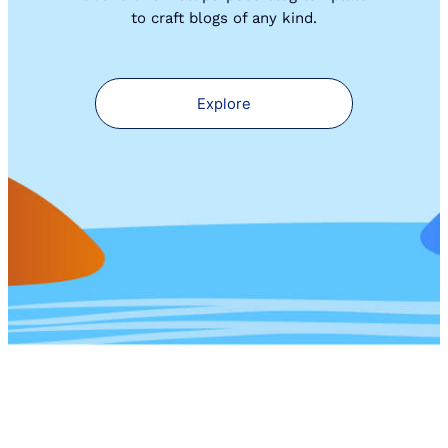
to craft blogs of any kind.
Explore