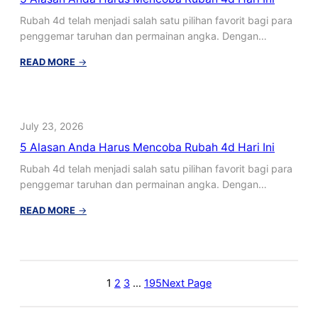
Tri
Rubah 4d telah menjadi salah satu pilihan favorit bagi para
penggemar taruhan dan permainan angka. Dengan…
:
READ MORE
→
5
Alasan
Anda
Harus
July 23, 2026
Mencoba
5 Alasan Anda Harus Mencoba Rubah 4d Hari Ini
Rubah
4d
Rubah 4d telah menjadi salah satu pilihan favorit bagi para
Hari
penggemar taruhan dan permainan angka. Dengan…
Ini
:
READ MORE
→
5
Alasan
Anda
Harus
Mencoba
1
2
3
…
195
Next Page
Rubah
4d