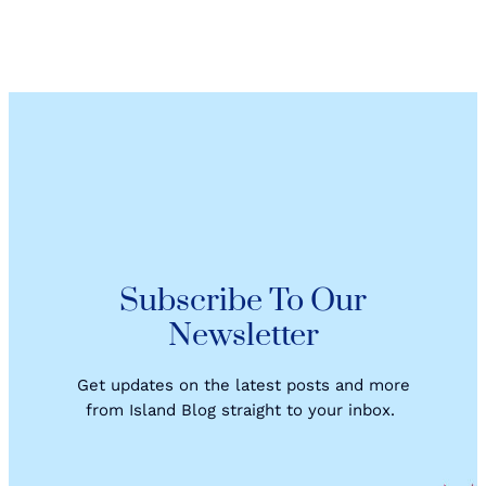
Hari
Ini
Subscribe To Our
Newsletter
Get updates on the latest posts and more
from Island Blog straight to your inbox.