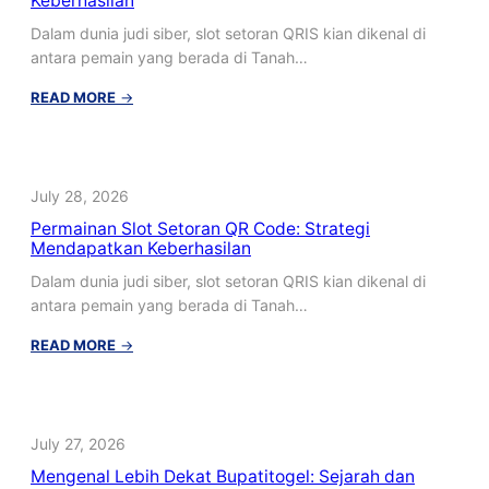
Keberhasilan
Togel
Virtual
Dalam dunia judi siber, slot setoran QRIS kian dikenal di
antara pemain yang berada di Tanah…
:
READ MORE
→
Slot
Deposito
QR
Code:
July 28, 2026
Cara
Permainan Slot Setoran QR Code: Strategi
Menggapai
Mendapatkan Keberhasilan
Keberhasilan
Dalam dunia judi siber, slot setoran QRIS kian dikenal di
antara pemain yang berada di Tanah…
:
READ MORE
→
Permainan
Slot
Setoran
QR
July 27, 2026
Code:
Mengenal Lebih Dekat Bupatitogel: Sejarah dan
Strategi