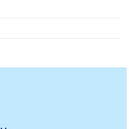
5
Alasan
Anda
Harus
Mencoba
Rubah
4d
Hari
Ini