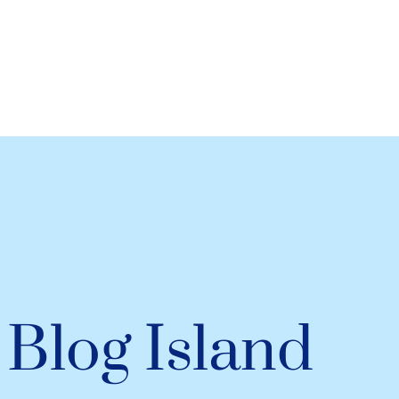
Blog Island