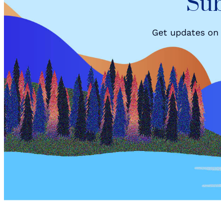
Sub
Get updates on 