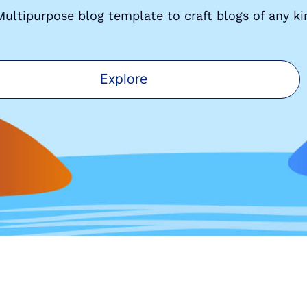
 Multipurpose blog template to craft blogs of any ki
Explore