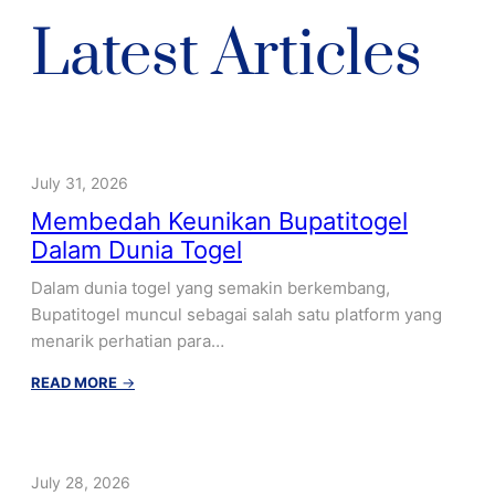
Latest Articles
July 31, 2026
Membedah Keunikan Bupatitogel
Dalam Dunia Togel
Dalam dunia togel yang semakin berkembang,
Bupatitogel muncul sebagai salah satu platform yang
menarik perhatian para…
:
READ MORE
→
Membedah
Keunikan
Bupatitogel
Dalam
July 28, 2026
Dunia