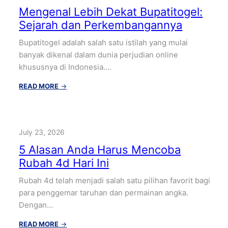
Laga
Mengenal Lebih Dekat Bupatitogel:
Togel
Sejarah dan Perkembangannya
Virtual
Bupatitogel adalah salah satu istilah yang mulai
banyak dikenal dalam dunia perjudian online
khususnya di Indonesia.…
:
READ MORE
→
Mengenal
Lebih
Dekat
Bupatitogel:
July 23, 2026
Sejarah
dan
5 Alasan Anda Harus Mencoba
Perkembangannya
Rubah 4d Hari Ini
Rubah 4d telah menjadi salah satu pilihan favorit bagi
para penggemar taruhan dan permainan angka.
Dengan…
:
READ MORE
→