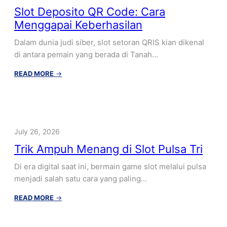
Togel
Slot Deposito QR Code: Cara
Menggapai Keberhasilan
Dalam dunia judi siber, slot setoran QRIS kian dikenal
di antara pemain yang berada di Tanah…
:
READ MORE
→
Slot
Deposito
QR
Code:
Cara
July 26, 2026
Menggapai
Keberhasilan
Trik Ampuh Menang di Slot Pulsa Tri
Di era digital saat ini, bermain game slot melalui pulsa
menjadi salah satu cara yang paling…
:
READ MORE
→
Trik
Ampuh