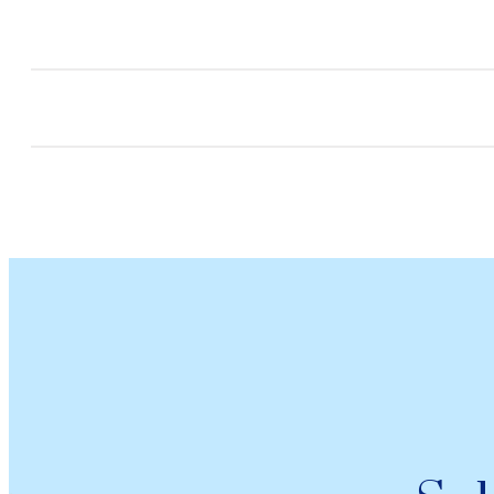
Menang
di
Slot
Pulsa
Tri