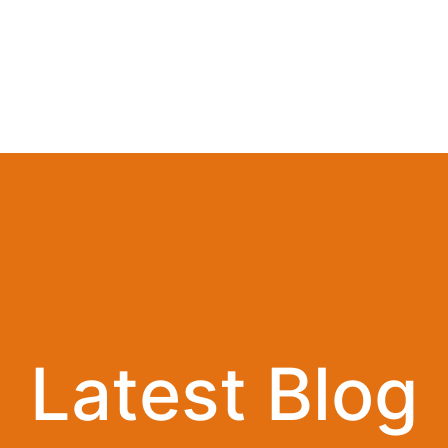
Latest Blog