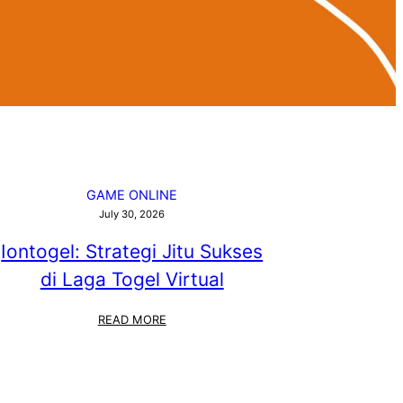
GAME ONLINE
July 30, 2026
Iontogel: Strategi Jitu Sukses
di Laga Togel Virtual
:
READ MORE
IONTOGEL:
STRATEGI
JITU
SUKSES