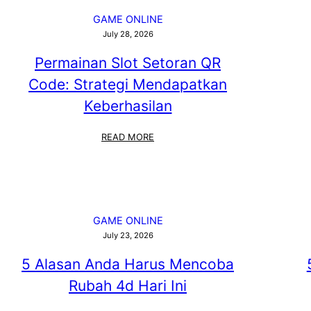
PADA
GAME
GAME ONLINE
TOGEL
July 28, 2026
VIRTUAL
Permainan Slot Setoran QR
Code: Strategi Mendapatkan
Keberhasilan
:
READ MORE
PERMAINAN
SLOT
SETORAN
QR
CODE:
STRATEGI
GAME ONLINE
MENDAPATKAN
July 23, 2026
KEBERHASILAN
5 Alasan Anda Harus Mencoba
Rubah 4d Hari Ini