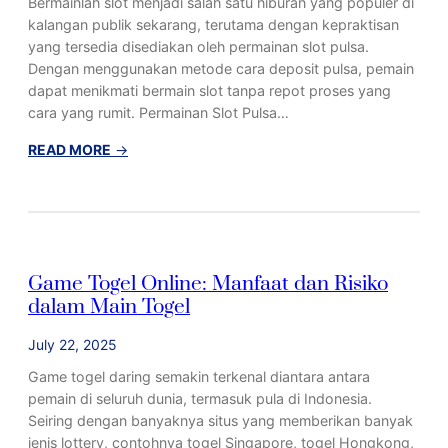
Bermainlah slot menjadi salah satu hiburan yang populer di
i
n
e
kalangan publik sekarang, terutama dengan kepraktisan
k
o
r
yang tersedia disediakan oleh permainan slot pulsa.
e
Q
m
Dengan menggunakan metode cara deposit pulsa, pemain
t
Q
a
dapat menikmati bermain slot tanpa repot proses yang
a
P
i
cara yang rumit. Permainan Slot Pulsa…
h
K
n
u
V
d
:
READ MORE
→
i
y
i
P
a
S
e
n
i
t
g
t
u
P
u
n
Game Togel Online: Manfaat dan Risiko
a
s
j
t
D
dalam Main Togel
u
u
o
k
July 22, 2025
t
m
M
D
i
e
Game togel daring semakin terkenal diantara antara
i
n
n
pemain di seluruh dunia, termasuk pula di Indonesia.
k
o
y
Seiring dengan banyaknya situs yang memberikan banyak
e
Q
e
jenis lottery, contohnya togel Singapore, togel Hongkong,