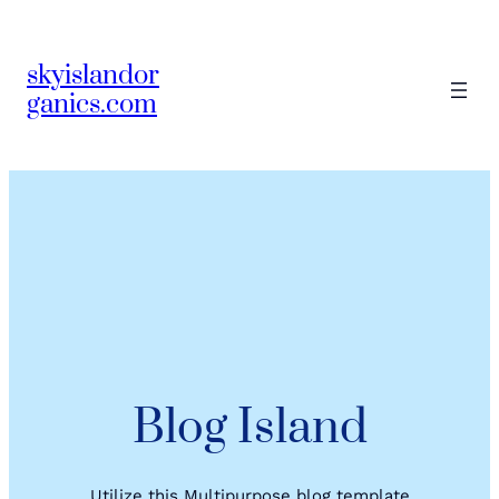
Skip
to
skyislandor
content
ganics.com
Blog Island
Utilize this Multipurpose blog template