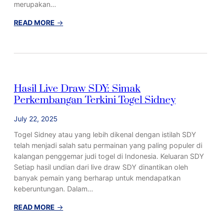
n
:
merupakan…
i
a
M
i
a
:
READ MORE
→
:
n
G
M
f
a
a
a
m
i
a
e
n
t
T
Hasil Live Draw SDY: Simak
P
d
o
Perkembangan Terkini Togel Sidney
e
a
g
r
n
e
July 22, 2025
m
R
l
a
i
O
Togel Sidney atau yang lebih dikenal dengan istilah SDY
i
s
n
telah menjadi salah satu permainan yang paling populer di
n
i
l
kalangan penggemar judi togel di Indonesia. Keluaran SDY
a
k
i
Setiap hasil undian dari live draw SDY dinantikan oleh
n
o
n
banyak pemain yang berharap untuk mendapatkan
S
d
e
keberuntungan. Dalam…
l
a
:
o
l
M
:
READ MORE
→
t
a
a
H