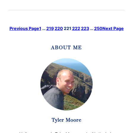
D
m
n
a
e
M
f
s
n
a
a
i
g
i
a
l
Previous Page
1
…
219
220
221
222
223
…
250
Next Page
a
n
t
L
n
T
d
i
T
o
a
v
ABOUT ME
a
g
n
e
n
e
R
D
p
l
i
r
a
s
a
K
i
w
e
k
S
s
o
D
u
d
Y
l
a
:
i
l
S
t
a
i
Tyler Moore
a
m
m
n
M
a