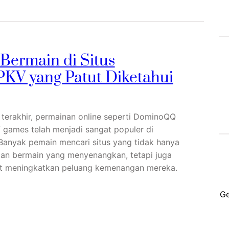
Bermain di Situs
V yang Patut Diketahui
terakhir, permainan online seperti DominoQQ
 games telah menjadi sangat populer di
 Banyak pemain mencari situs yang tidak hanya
n bermain yang menyenangkan, tetapi juga
t meningkatkan peluang kemenangan mereka.
Ge