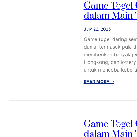
Game Togel O
D
j
t
o
u
D
dalam Main 
m
k
i
i
M
k
July 22, 2025
n
e
e
o
n
t
Game togel daring sema
Q
y
a
dunia, termasuk pula d
Q
e
h
memberikan banyak jeni
P
l
u
Hongkong, dan lottery
K
u
i
untuk mencoba keberu
V
r
y
u
:
READ MORE
→
a
h
G
n
S
a
g
l
m
P
o
e
a
t
T
t
T
Game Togel O
o
u
a
g
t
dalam Main 
n
e