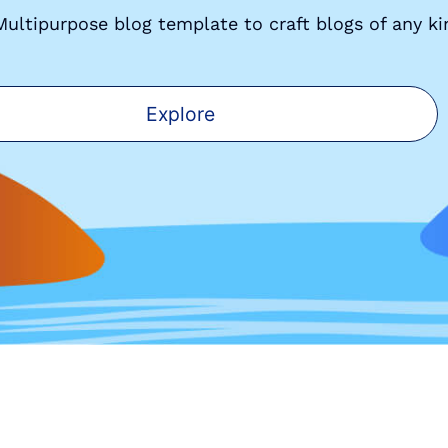
 Multipurpose blog template to craft blogs of any ki
Explore