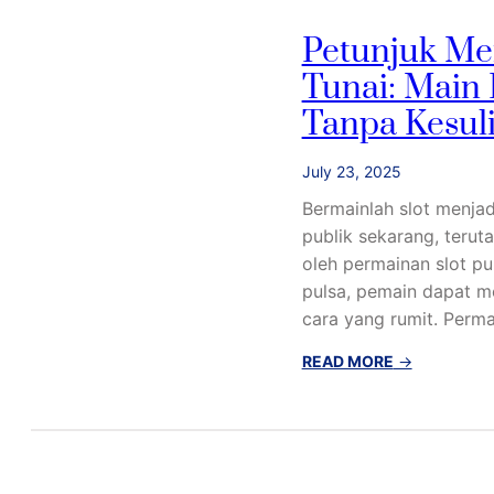
u
t
t
s
u
Petunjuk Me
u
D
t
n
o
Tunai: Main
D
g
m
i
Tanpa Kesul
a
i
k
n
n
e
B
o
July 23, 2025
t
e
Q
a
Bermainlah slot menjad
r
Q
h
publik sekarang, terut
m
P
u
a
oleh permainan slot p
K
i
i
pulsa, pemain dapat m
V
n
y
cara yang rumit. Perma
d
a
i
:
READ MORE
→
n
S
P
g
i
e
P
t
t
a
u
u
t
s
n
u