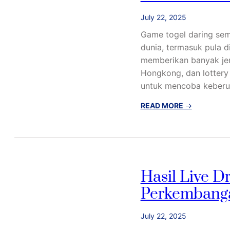
D
p
l
i
a
July 22, 2025
O
k
U
n
Game togel daring sema
e
a
l
t
dunia, termasuk pula d
n
i
a
g
memberikan banyak jeni
n
h
T
Hongkong, dan lottery
e
u
u
untuk mencoba keberu
:
i
n
M
a
:
READ MORE
→
a
i
G
n
:
a
f
M
m
a
a
e
a
i
T
t
n
Hasil Live D
o
d
P
g
Perkembanga
a
e
e
n
r
l
R
July 22, 2025
m
O
i
a
n