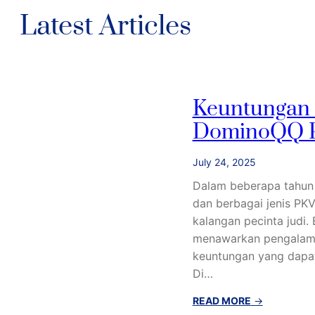
Latest Articles
Keuntungan 
DominoQQ PK
July 24, 2025
Dalam beberapa tahun 
dan berbagai jenis PKV
kalangan pecinta judi.
menawarkan pengalama
keuntungan yang dapa
Di…
:
READ MORE
→