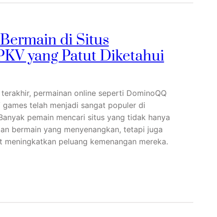
Bermain di Situs
V yang Patut Diketahui
terakhir, permainan online seperti DominoQQ
 games telah menjadi sangat populer di
 Banyak pemain mencari situs yang tidak hanya
n bermain yang menyenangkan, tetapi juga
t meningkatkan peluang kemenangan mereka.