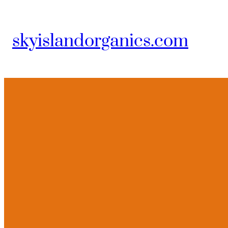
Skip
to
skyislandorganics.com
content