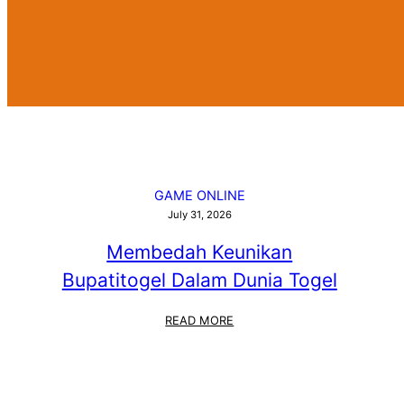
GAME ONLINE
July 31, 2026
Membedah Keunikan
Bupatitogel Dalam Dunia Togel
:
READ MORE
MEMBEDAH
KEUNIKAN
BUPATITOGEL
DALAM