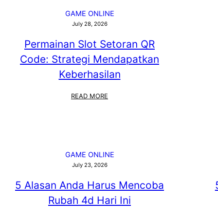
PADA
GAME
GAME ONLINE
TOGEL
July 28, 2026
VIRTUAL
Permainan Slot Setoran QR
Code: Strategi Mendapatkan
Keberhasilan
:
READ MORE
PERMAINAN
SLOT
SETORAN
QR
CODE:
STRATEGI
GAME ONLINE
MENDAPATKAN
July 23, 2026
KEBERHASILAN
5 Alasan Anda Harus Mencoba
Rubah 4d Hari Ini