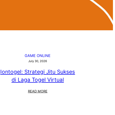
GAME ONLINE
July 30, 2026
Iontogel: Strategi Jitu Sukses
di Laga Togel Virtual
:
READ MORE
IONTOGEL:
STRATEGI
JITU
SUKSES