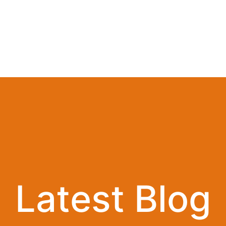
Latest Blog