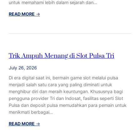
untuk memahami lebih dalam sejarah dan…
K
t
e
o
:
READ MORE
→
b
r
M
e
a
e
r
n
n
h
Q
g
a
R
e
Trik Ampuh Menang di Slot Pulsa Tri
s
C
n
i
o
a
July 26, 2026
l
d
l
a
e
L
Di era digital saat ini, bermain game slot melalui pulsa
n
:
e
menjadi salah satu cara yang paling diminati untuk
S
b
menghibur diri dan meraih keuntungan. Khususnya bagi
t
i
pengguna provider Tri dan Indosat, fasilitas seperti Slot
r
h
Pulsa dan deposit pulsa memudahkan para pemain untuk
a
D
menikmati berbagai…
t
e
:
READ MORE
→
e
k
T
g
a
r
i
t