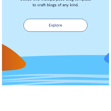
to craft blogs of any kind.
Explore