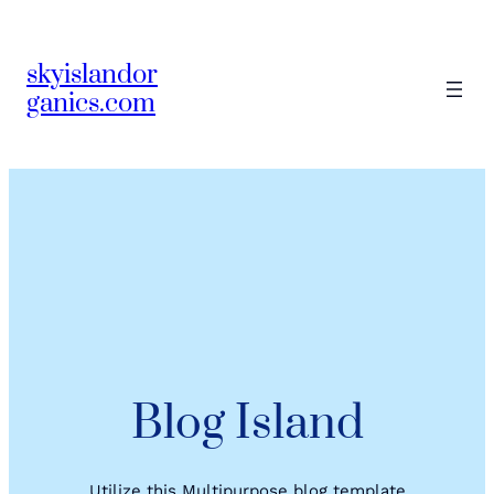
Skip
to
skyislandor
content
ganics.com
Blog Island
Utilize this Multipurpose blog template