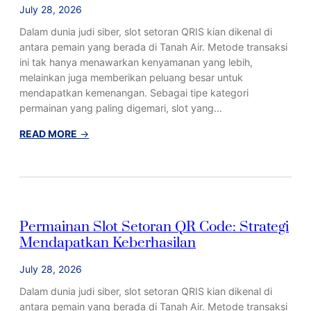
July 28, 2026
n
:
g
S
Dalam dunia judi siber, slot setoran QRIS kian dikenal di
p
t
antara pemain yang berada di Tanah Air. Metode transaksi
a
r
ini tak hanya menawarkan kenyamanan yang lebih,
d
a
melainkan juga memberikan peluang besar untuk
a
t
mendapatkan kemenangan. Sebagai tipe kategori
G
e
permainan yang paling digemari, slot yang…
a
g
m
i
:
READ MORE
→
e
J
S
T
i
l
o
t
o
g
u
t
e
S
D
Permainan Slot Setoran QR Code: Strategi
l
u
e
Mendapatkan Keberhasilan
V
k
p
i
s
o
July 28, 2026
r
e
s
t
s
i
Dalam dunia judi siber, slot setoran QRIS kian dikenal di
u
d
t
antara pemain yang berada di Tanah Air. Metode transaksi