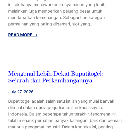
a
i
o
ini tak hanya menawarkan kenyamanan yang lebih,
l
L
Q
melainkan juga memberikan peluang besar untuk
a
R
mendapatkan kemenangan. Sebagai tipe kategori
g
C
permainan yang paling digemari, slot yang…
a
o
T
d
:
READ MORE
→
o
e
P
g
:
e
e
C
r
l
a
m
V
r
a
Mengenal Lebih Dekat Bupatitogel:
i
a
i
Sejarah dan Perkembangannya
r
M
n
t
e
a
July 27, 2026
u
n
n
a
g
S
Bupatitogel adalah salah satu istilah yang mulai banyak
l
g
l
dikenal dalam dunia perjudian online khususnya di
a
o
Indonesia. Dalam beberapa tahun terakhir, fenomena ini
p
t
telah menarik perhatian banyak kalangan, baik dari pemain
a
S
maupun pengamat industri. Dalam konteks ini, penting
i
e