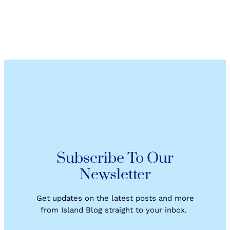
Subscribe To Our
Newsletter
Get updates on the latest posts and more
from Island Blog straight to your inbox.