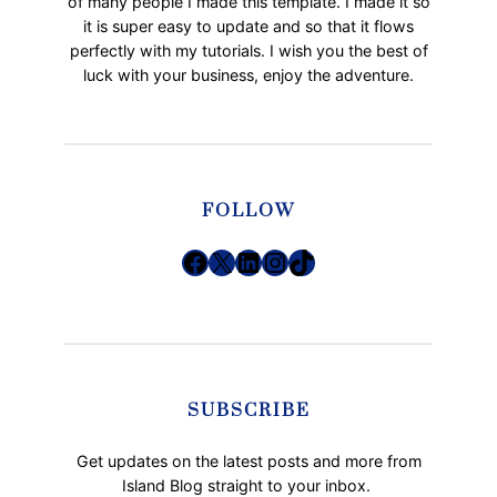
of many people I made this template. I made it so
u
l
a
it is super easy to update and so that it flows
l
a
n
perfectly with my tutorials. I wish you the best of
s
n
P
luck with your business, enjoy the adventure.
a
e
T
r
r
k
i
e
m
b
FOLLOW
a
n
Facebook
X
LinkedIn
Instagram
TikTok
g
a
n
n
y
a
SUBSCRIBE
Get updates on the latest posts and more from
Island Blog straight to your inbox.