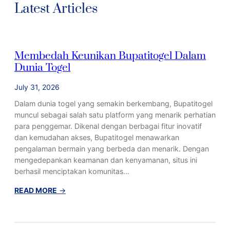
Latest Articles
Membedah Keunikan Bupatitogel Dalam
Dunia Togel
July 31, 2026
Dalam dunia togel yang semakin berkembang, Bupatitogel
muncul sebagai salah satu platform yang menarik perhatian
para penggemar. Dikenal dengan berbagai fitur inovatif
dan kemudahan akses, Bupatitogel menawarkan
pengalaman bermain yang berbeda dan menarik. Dengan
mengedepankan keamanan dan kenyamanan, situs ini
berhasil menciptakan komunitas…
:
READ MORE
→
M
e
m