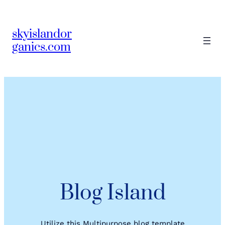
Skip
to
skyislandor
content
ganics.com
Blog Island
Utilize this Multipurpose blog template