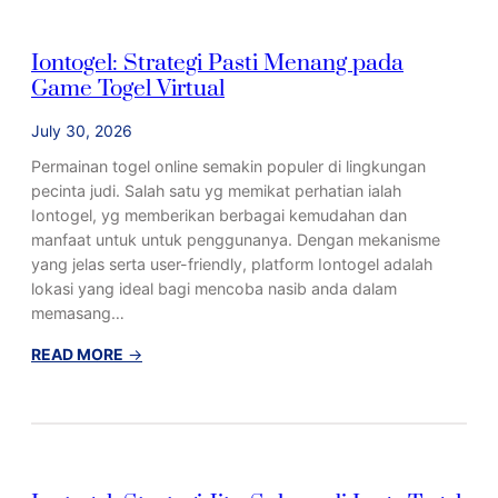
b
e
Iontogel: Strategi Pasti Menang pada
d
Game Togel Virtual
a
h
July 30, 2026
K
e
Permainan togel online semakin populer di lingkungan
u
pecinta judi. Salah satu yg memikat perhatian ialah
n
Iontogel, yg memberikan berbagai kemudahan dan
i
manfaat untuk untuk penggunanya. Dengan mekanisme
k
yang jelas serta user-friendly, platform Iontogel adalah
a
lokasi yang ideal bagi mencoba nasib anda dalam
n
memasang…
B
u
:
READ MORE
→
p
I
a
o
t
n
i
t
t
o