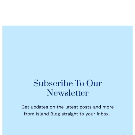
Hari
Ini
Subscribe To Our
Newsletter
Get updates on the latest posts and more
from Island Blog straight to your inbox.