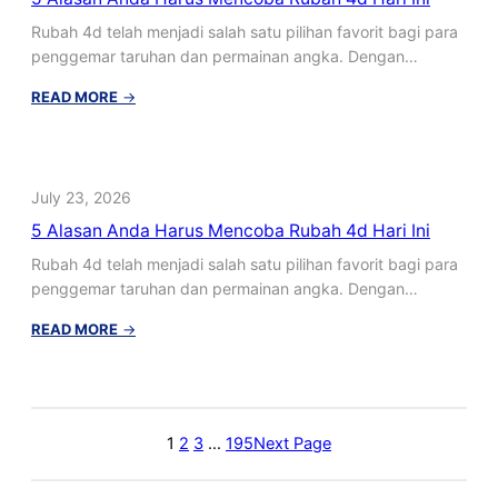
Tri
Rubah 4d telah menjadi salah satu pilihan favorit bagi para
penggemar taruhan dan permainan angka. Dengan…
:
READ MORE
→
5
Alasan
Anda
Harus
July 23, 2026
Mencoba
5 Alasan Anda Harus Mencoba Rubah 4d Hari Ini
Rubah
4d
Rubah 4d telah menjadi salah satu pilihan favorit bagi para
Hari
penggemar taruhan dan permainan angka. Dengan…
Ini
:
READ MORE
→
5
Alasan
Anda
Harus
Mencoba
1
2
3
…
195
Next Page
Rubah
4d