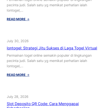
pecinta judi. Salah satu yg memikat perhatian ialah
Iontogel,…
:
READ MORE
→
Iontogel:
Strategi
Pasti
Menang
July 30, 2026
pada
Iontogel: Strategi Jitu Sukses di Laga Togel Virtual
Game
Togel
Permainan togel online semakin populer di lingkungan
Virtual
pecinta judi. Salah satu yg memikat perhatian ialah
Iontogel,…
:
READ MORE
→
Iontogel:
Strategi
Jitu
Sukses
July 28, 2026
di
Slot Deposito QR Code: Cara Menggapai
Laga