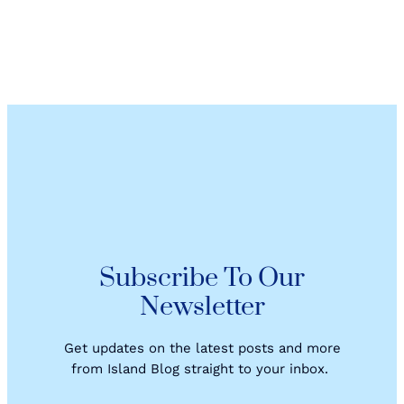
Subscribe To Our
Newsletter
Get updates on the latest posts and more
from Island Blog straight to your inbox.