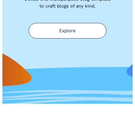
to craft blogs of any kind.
Explore