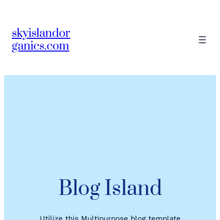
Skip
to
skyislandor
content
ganics.com
Blog Island
Utilize this Multipurpose blog template