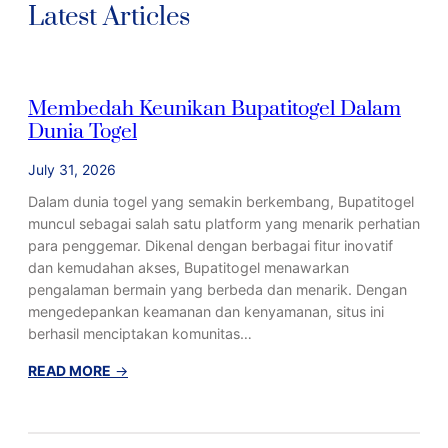
Latest Articles
Membedah Keunikan Bupatitogel Dalam
Dunia Togel
July 31, 2026
Dalam dunia togel yang semakin berkembang, Bupatitogel
muncul sebagai salah satu platform yang menarik perhatian
para penggemar. Dikenal dengan berbagai fitur inovatif
dan kemudahan akses, Bupatitogel menawarkan
pengalaman bermain yang berbeda dan menarik. Dengan
mengedepankan keamanan dan kenyamanan, situs ini
berhasil menciptakan komunitas…
:
READ MORE
→
M
e
m