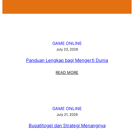
GAME ONLINE
July 23, 2026
Panduan Lengkap bagi Mengerti Dunia
:
READ MORE
PANDUAN
LENGKAP
BAGI
MENGERTI
DUNIA
GAME ONLINE
July 21, 2026
Bupatitogel dan Strategi Menangnya