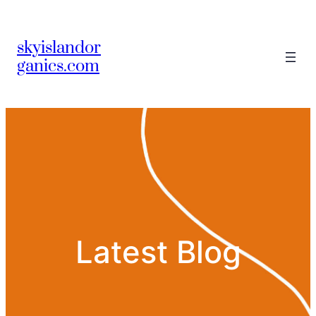
Skip
to
skyislandor
content
ganics.com
Latest Blog