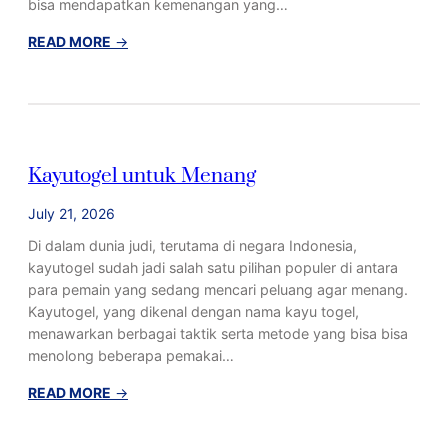
bisa mendapatkan kemenangan yang…
a
n
:
READ MORE
→
g
i
B
i
a
u
M
p
e
a
n
t
g
Kayutogel untuk Menang
i
e
t
r
July 21, 2026
o
t
g
i
Di dalam dunia judi, terutama di negara Indonesia,
e
D
kayutogel sudah jadi salah satu pilihan populer di antara
l
u
para pemain yang sedang mencari peluang agar menang.
d
n
Kayutogel, yang dikenal dengan nama kayu togel,
a
i
menawarkan berbagai taktik serta metode yang bisa bisa
n
a
menolong beberapa pemakai…
S
:
READ MORE
→
t
K
r
a
a