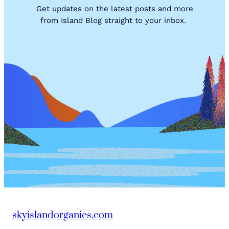
Get updates on the latest posts and more
from Island Blog straight to your inbox.
skyislandorganics.com