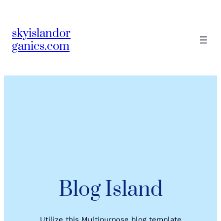
Skip
to
skyislandor
content
ganics.com
Blog Island
Utilize this Multipurpose blog template