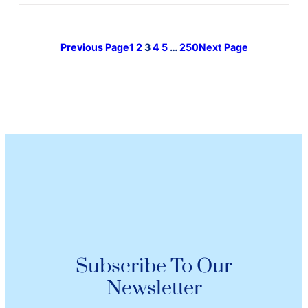
y
t
u
e
t
g
Previous Page
1
2
3
4
5
…
250
Next Page
o
i
g
M
e
e
l
n
u
a
n
n
t
g
u
n
k
y
M
a
e
n
a
n
Subscribe To Our
g
Newsletter