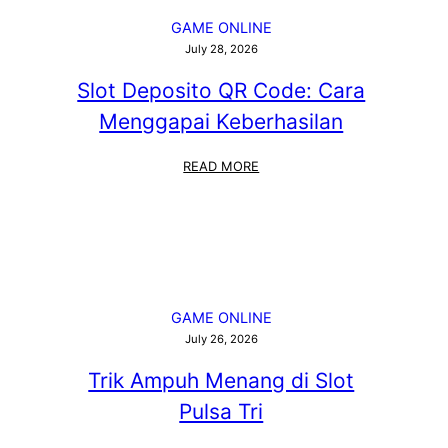
DUNIA
TOGEL
GAME ONLINE
July 28, 2026
Slot Deposito QR Code: Cara
Menggapai Keberhasilan
:
READ MORE
SLOT
DEPOSITO
QR
CODE:
CARA
MENGGAPAI
KEBERHASILAN
GAME ONLINE
July 26, 2026
Trik Ampuh Menang di Slot
Pulsa Tri