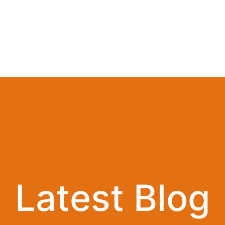
Latest Blog