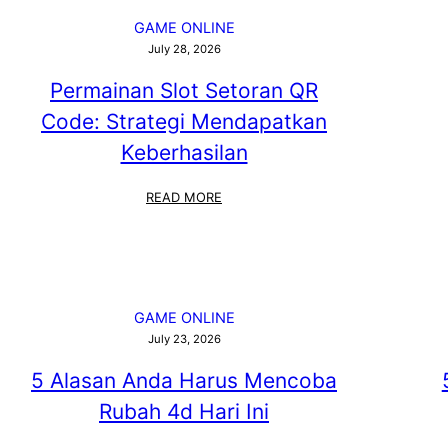
PADA
GAME
GAME ONLINE
TOGEL
July 28, 2026
VIRTUAL
Permainan Slot Setoran QR
Code: Strategi Mendapatkan
Keberhasilan
:
READ MORE
PERMAINAN
SLOT
SETORAN
QR
CODE:
STRATEGI
GAME ONLINE
MENDAPATKAN
July 23, 2026
KEBERHASILAN
5 Alasan Anda Harus Mencoba
Rubah 4d Hari Ini