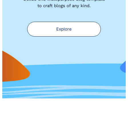
to craft blogs of any kind.
Explore