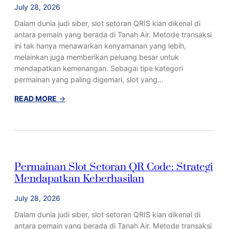
July 28, 2026
n
:
g
S
Dalam dunia judi siber, slot setoran QRIS kian dikenal di
p
t
antara pemain yang berada di Tanah Air. Metode transaksi
a
r
ini tak hanya menawarkan kenyamanan yang lebih,
d
a
melainkan juga memberikan peluang besar untuk
a
t
mendapatkan kemenangan. Sebagai tipe kategori
G
e
permainan yang paling digemari, slot yang…
a
g
m
i
:
READ MORE
→
e
J
S
T
i
l
o
t
o
g
u
t
e
S
D
Permainan Slot Setoran QR Code: Strategi
l
u
e
Mendapatkan Keberhasilan
V
k
p
i
s
o
July 28, 2026
r
e
s
t
s
i
Dalam dunia judi siber, slot setoran QRIS kian dikenal di
u
d
t
antara pemain yang berada di Tanah Air. Metode transaksi