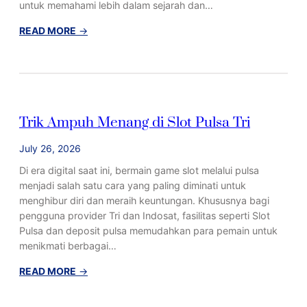
untuk memahami lebih dalam sejarah dan…
K
t
e
o
:
READ MORE
→
b
r
M
e
a
e
r
n
n
h
Q
g
a
R
e
Trik Ampuh Menang di Slot Pulsa Tri
s
C
n
i
o
a
July 26, 2026
l
d
l
a
e
L
Di era digital saat ini, bermain game slot melalui pulsa
n
:
e
menjadi salah satu cara yang paling diminati untuk
S
b
menghibur diri dan meraih keuntungan. Khususnya bagi
t
i
pengguna provider Tri dan Indosat, fasilitas seperti Slot
r
h
Pulsa dan deposit pulsa memudahkan para pemain untuk
a
D
menikmati berbagai…
t
e
:
READ MORE
→
e
k
T
g
a
r
i
t