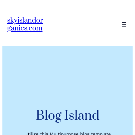
Skip
to
skyislandor
content
ganics.com
Blog Island
Utilize this Multipurpose blog template