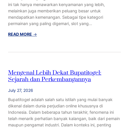
a
i
o
ini tak hanya menawarkan kenyamanan yang lebih,
l
L
Q
melainkan juga memberikan peluang besar untuk
a
R
mendapatkan kemenangan. Sebagai tipe kategori
g
C
permainan yang paling digemari, slot yang…
a
o
T
d
:
READ MORE
→
o
e
P
g
:
e
e
C
r
l
a
m
V
r
a
Mengenal Lebih Dekat Bupatitogel:
i
a
i
Sejarah dan Perkembangannya
r
M
n
t
e
a
July 27, 2026
u
n
n
a
g
S
Bupatitogel adalah salah satu istilah yang mulai banyak
l
g
l
dikenal dalam dunia perjudian online khususnya di
a
o
Indonesia. Dalam beberapa tahun terakhir, fenomena ini
p
t
telah menarik perhatian banyak kalangan, baik dari pemain
a
S
maupun pengamat industri. Dalam konteks ini, penting
i
e