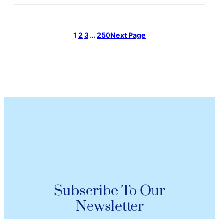
i
M
B
k
e
u
A
n
p
1
2
3
…
250
Next Page
m
d
a
p
a
t
u
p
i
h
a
t
M
t
o
e
k
g
n
a
e
a
n
l
n
K
:
g
e
S
d
b
e
i
e
j
S
r
a
l
h
r
Subscribe To Our
o
a
a
t
s
h
Newsletter
P
i
d