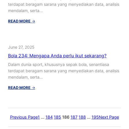
terdapat beragam sarana yang menyediakan data, analisis
mendalam, serta…
:
READ MORE
→
Bola234:
Mengapa
Anda
Harus
June 27, 2025
ikut
Bola 234: Mengapa Anda perlu ikut sekarang?
Sekarang?
Dalam dunia sport, khususnya sepak bola, senantiasa
terdapat beragam sarana yang menyediakan data, analisis
mendalam, serta…
:
READ MORE
→
Bola
234:
Mengapa
Anda
perlu
Previous Page
1
…
184
185
186
187
188
…
195
Next Page
ikut
sekarang?