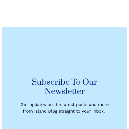
Subscribe To Our
Newsletter
Get updates on the latest posts and more
from Island Blog straight to your inbox.