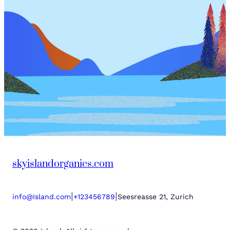
skyislandorganics.com
|
|
info@Island.com
+123456789
Seesreasse 21, Zurich