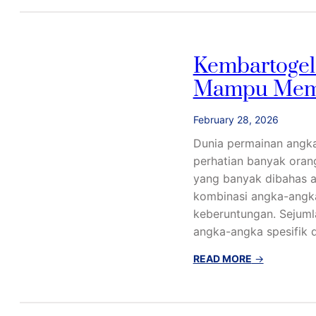
n
d
u
Kembartogel
d
u
Mampu Memb
k
T
February 28, 2026
o
g
Dunia permainan angk
e
perhatian banyak orang
l
yang banyak dibahas 
:
kombinasi angka-ang
M
keberuntungan. Sejum
e
angka-angka spesifik 
n
y
:
READ MORE
→
i
K
b
e
a
m
k