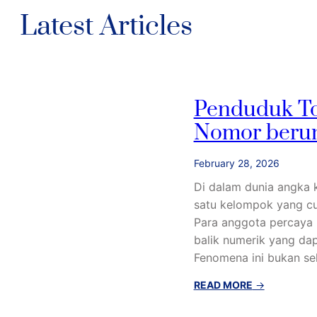
Latest Articles
Penduduk To
Nomor beru
February 28, 2026
Di dalam dunia angka 
satu kelompok yang cu
Para anggota percaya 
balik numerik yang da
Fenomena ini bukan se
:
READ MORE
→
P
e