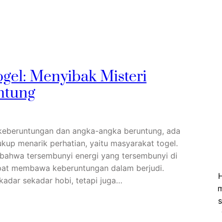
gel: Menyibak Misteri
ntung
keberuntungan dan angka-angka beruntung, ada
kup menarik perhatian, yaitu masyarakat togel.
bahwa tersembunyi energi yang tersembunyi di
pat membawa keberuntungan dalam berjudi.
H
kadar sekadar hobi, tetapi juga…
m
s