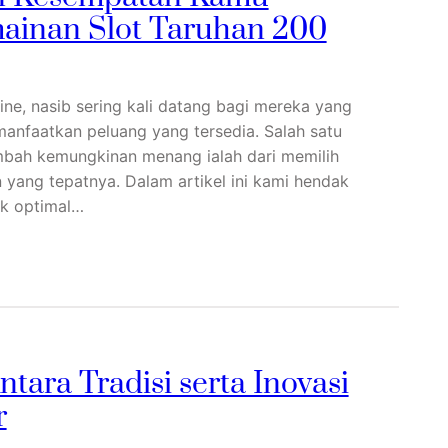
mainan Slot Taruhan 200
ine, nasib sering kali datang bagi mereka yang
nfaatkan peluang yang tersedia. Salah satu
bah kemungkinan menang ialah dari memilih
 yang tepatnya. Dalam artikel ini kami hendak
ik optimal…
tara Tradisi serta Inovasi
r