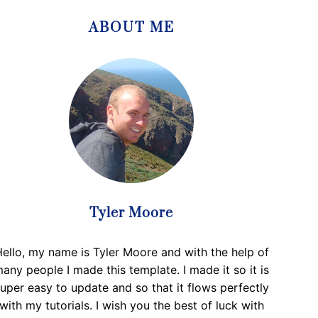
ABOUT ME
Tyler Moore
ello, my name is Tyler Moore and with the help of
any people I made this template. I made it so it is
uper easy to update and so that it flows perfectly
with my tutorials. I wish you the best of luck with