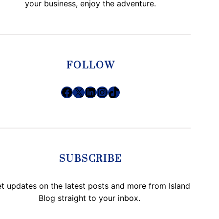
your business, enjoy the adventure.
FOLLOW
Facebook
X
LinkedIn
Instagram
TikTok
SUBSCRIBE
t updates on the latest posts and more from Island
Blog straight to your inbox.