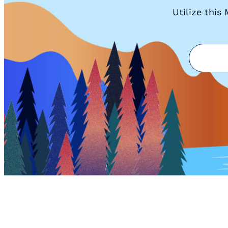
Utilize this