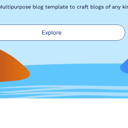
 Multipurpose blog template to craft blogs of any ki
Explore