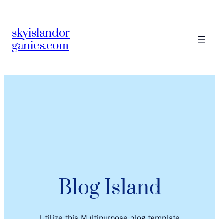
Skip
to
skyislandor
content
ganics.com
Blog Island
Utilize this Multipurpose blog template