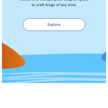
to craft blogs of any kind.
Explore