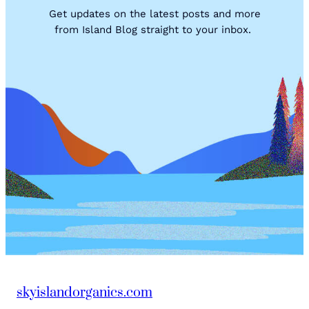
u
l
a
Get updates on the latest posts and more
l
a
n
from Island Blog straight to your inbox.
s
n
P
a
e
T
r
r
k
i
e
m
b
a
n
g
a
n
n
y
a
skyislandorganics.com