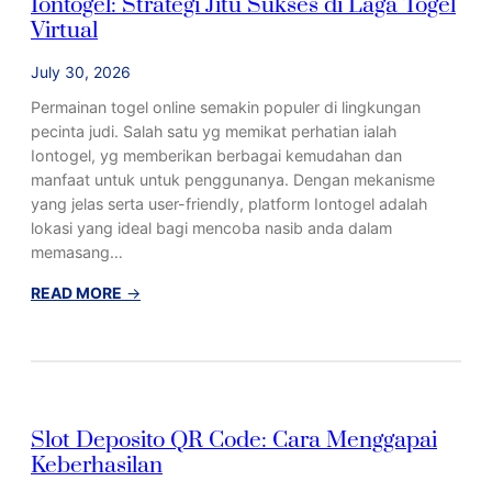
Iontogel: Strategi Jitu Sukses di Laga Togel
o
g
Virtual
g
e
e
l
July 30, 2026
l
:
D
S
Permainan togel online semakin populer di lingkungan
a
t
pecinta judi. Salah satu yg memikat perhatian ialah
l
r
Iontogel, yg memberikan berbagai kemudahan dan
a
a
manfaat untuk untuk penggunanya. Dengan mekanisme
m
t
yang jelas serta user-friendly, platform Iontogel adalah
D
e
lokasi yang ideal bagi mencoba nasib anda dalam
u
g
memasang…
n
i
i
P
:
READ MORE
→
a
a
I
T
s
o
o
t
n
g
i
t
e
M
o
Slot Deposito QR Code: Cara Menggapai
l
e
g
Keberhasilan
n
e
a
l