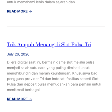
untuk memahami lebih dalam sejarah dan…
K
t
e
o
:
READ MORE
→
b
r
M
e
a
e
r
n
n
h
Q
g
a
R
e
Trik Ampuh Menang di Slot Pulsa Tri
s
C
n
i
o
a
July 26, 2026
l
d
l
a
e
L
Di era digital saat ini, bermain game slot melalui pulsa
n
:
e
menjadi salah satu cara yang paling diminati untuk
S
b
menghibur diri dan meraih keuntungan. Khususnya bagi
t
i
pengguna provider Tri dan Indosat, fasilitas seperti Slot
r
h
Pulsa dan deposit pulsa memudahkan para pemain untuk
a
D
menikmati berbagai…
t
e
:
READ MORE
→
e
k
T
g
a
r
i
t