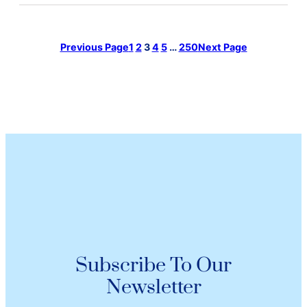
y
t
u
e
t
g
Previous Page
1
2
3
4
5
…
250
Next Page
o
i
g
M
e
e
l
n
u
a
n
n
t
g
u
n
k
y
M
a
e
n
a
n
Subscribe To Our
g
Newsletter