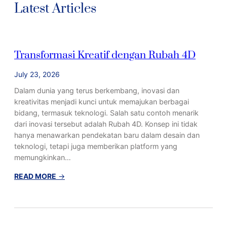
Latest Articles
Transformasi Kreatif dengan Rubah 4D
July 23, 2026
Dalam dunia yang terus berkembang, inovasi dan
kreativitas menjadi kunci untuk memajukan berbagai
bidang, termasuk teknologi. Salah satu contoh menarik
dari inovasi tersebut adalah Rubah 4D. Konsep ini tidak
hanya menawarkan pendekatan baru dalam desain dan
teknologi, tetapi juga memberikan platform yang
memungkinkan…
:
READ MORE
→
T
r
a
n