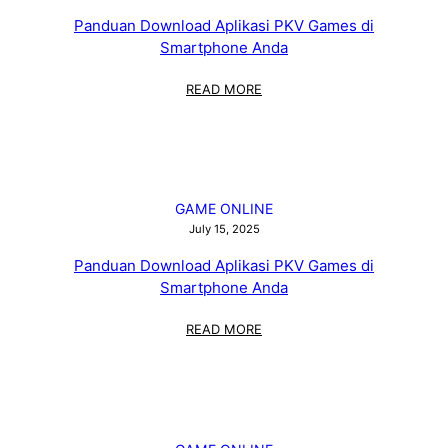
ANDA
Panduan Download Aplikasi PKV Games di
Smartphone Anda
:
READ MORE
PANDUAN
DOWNLOAD
APLIKASI
PKV
GAMES
DI
GAME ONLINE
SMARTPHONE
July 15, 2025
ANDA
Panduan Download Aplikasi PKV Games di
Smartphone Anda
:
READ MORE
PANDUAN
DOWNLOAD
APLIKASI
PKV
GAMES
DI