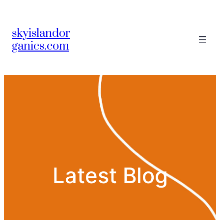
Skip
to
skyislandor
content
ganics.com
Latest Blog