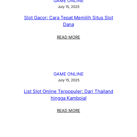
GAME ONLINE
SMARTPHONE
July 15, 2025
ANDA
Slot Gacor: Cara Tepat Memilih Situs Slot
Dana
:
READ MORE
SLOT
GACOR:
CARA
TEPAT
MEMILIH
SITUS
GAME ONLINE
SLOT
July 15, 2025
DANA
List Slot Online Terpopuler: Dari Thailand
hingga Kamboja!
:
READ MORE
LIST
SLOT
ONLINE
TERPOPULER: