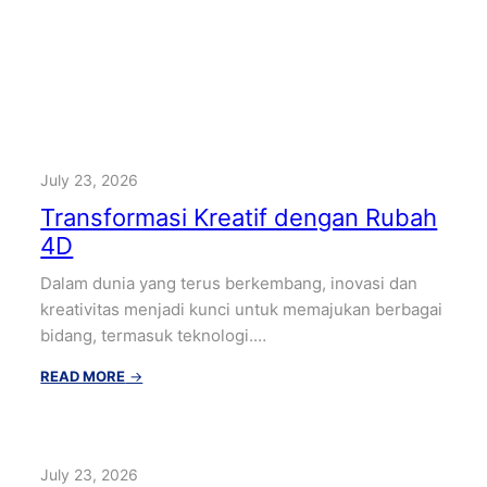
July 23, 2026
Transformasi Kreatif dengan Rubah
4D
Dalam dunia yang terus berkembang, inovasi dan
kreativitas menjadi kunci untuk memajukan berbagai
bidang, termasuk teknologi.…
:
READ MORE
→
Transformasi
Kreatif
dengan
Rubah
July 23, 2026
4D