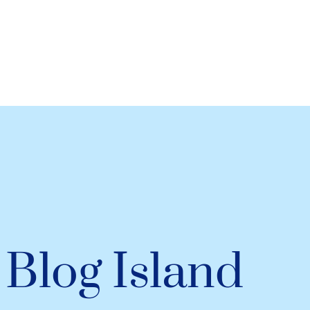
Blog Island