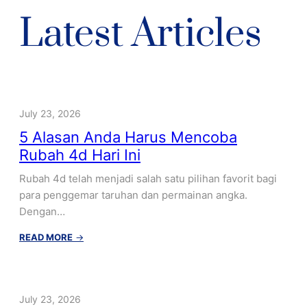
Latest Articles
July 23, 2026
5 Alasan Anda Harus Mencoba
Rubah 4d Hari Ini
Rubah 4d telah menjadi salah satu pilihan favorit bagi
para penggemar taruhan dan permainan angka.
Dengan…
:
READ MORE
→
5
Alasan
Anda
Harus
July 23, 2026
Mencoba