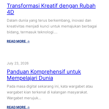
Rubah
Transformasi Kreatif dengan Rubah
4d
4D
Hari
Ini
Dalam dunia yang terus berkembang, inovasi dan
kreativitas menjadi kunci untuk memajukan berbagai
bidang, termasuk teknologi.…
:
READ MORE
→
Transformasi
Kreatif
dengan
Rubah
July 23, 2026
4D
Panduan Komprehensif untuk
Mempelajari Dunia
Pada masa digital sekarang ini, kata wargabet atau
wargabet kian terkenal di kalangan masyarakat.
Wargabet merujuk…
:
READ MORE
→