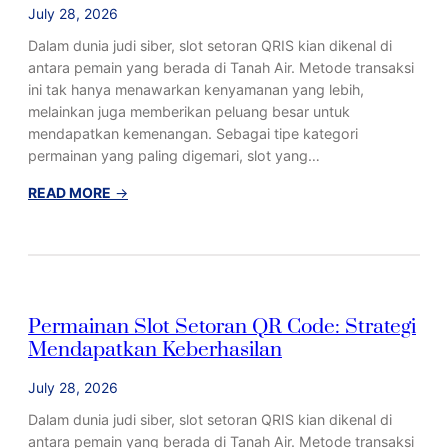
July 28, 2026
n
:
g
S
Dalam dunia judi siber, slot setoran QRIS kian dikenal di
p
t
antara pemain yang berada di Tanah Air. Metode transaksi
a
r
ini tak hanya menawarkan kenyamanan yang lebih,
d
a
melainkan juga memberikan peluang besar untuk
a
t
mendapatkan kemenangan. Sebagai tipe kategori
G
e
permainan yang paling digemari, slot yang…
a
g
m
i
:
READ MORE
→
e
J
S
T
i
l
o
t
o
g
u
t
e
S
D
Permainan Slot Setoran QR Code: Strategi
l
u
e
Mendapatkan Keberhasilan
V
k
p
i
s
o
July 28, 2026
r
e
s
t
s
i
Dalam dunia judi siber, slot setoran QRIS kian dikenal di
u
d
t
antara pemain yang berada di Tanah Air. Metode transaksi