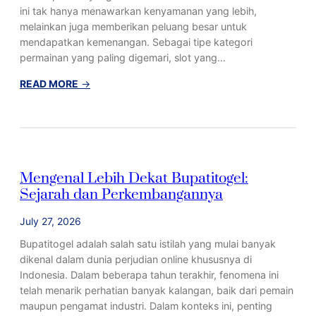
a
i
o
ini tak hanya menawarkan kenyamanan yang lebih,
l
L
Q
melainkan juga memberikan peluang besar untuk
a
R
mendapatkan kemenangan. Sebagai tipe kategori
g
C
permainan yang paling digemari, slot yang…
a
o
T
d
:
READ MORE
→
o
e
P
g
:
e
e
C
r
l
a
m
V
r
a
Mengenal Lebih Dekat Bupatitogel:
i
a
i
Sejarah dan Perkembangannya
r
M
n
t
e
a
July 27, 2026
u
n
n
a
g
S
Bupatitogel adalah salah satu istilah yang mulai banyak
l
g
l
dikenal dalam dunia perjudian online khususnya di
a
o
Indonesia. Dalam beberapa tahun terakhir, fenomena ini
p
t
telah menarik perhatian banyak kalangan, baik dari pemain
a
S
maupun pengamat industri. Dalam konteks ini, penting
i
e