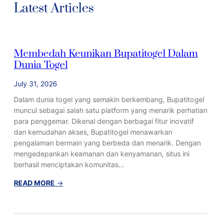
Latest Articles
Membedah Keunikan Bupatitogel Dalam
Dunia Togel
July 31, 2026
Dalam dunia togel yang semakin berkembang, Bupatitogel
muncul sebagai salah satu platform yang menarik perhatian
para penggemar. Dikenal dengan berbagai fitur inovatif
dan kemudahan akses, Bupatitogel menawarkan
pengalaman bermain yang berbeda dan menarik. Dengan
mengedepankan keamanan dan kenyamanan, situs ini
berhasil menciptakan komunitas…
:
READ MORE
→
M
e
m