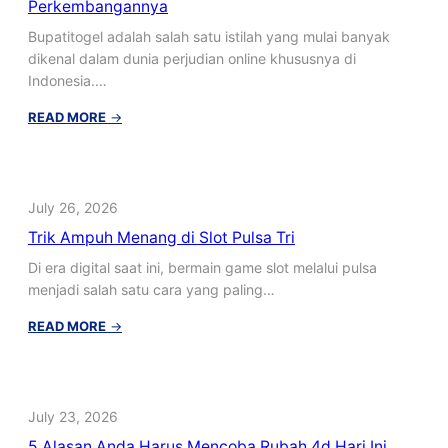
Perkembangannya
Mendapatkan
Keberhasilan
Bupatitogel adalah salah satu istilah yang mulai banyak
dikenal dalam dunia perjudian online khususnya di
Indonesia.…
:
READ MORE
→
Mengenal
Lebih
Dekat
Bupatitogel:
July 26, 2026
Sejarah
Trik Ampuh Menang di Slot Pulsa Tri
dan
Perkembangannya
Di era digital saat ini, bermain game slot melalui pulsa
menjadi salah satu cara yang paling…
:
READ MORE
→
Trik
Ampuh
Menang
di
July 23, 2026
Slot
5 Alasan Anda Harus Mencoba Rubah 4d Hari Ini
Pulsa