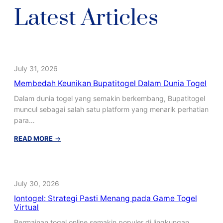
Latest Articles
July 31, 2026
Membedah Keunikan Bupatitogel Dalam Dunia Togel
Dalam dunia togel yang semakin berkembang, Bupatitogel
muncul sebagai salah satu platform yang menarik perhatian
para…
:
READ MORE
→
Membedah
Keunikan
Bupatitogel
Dalam
July 30, 2026
Dunia
Iontogel: Strategi Pasti Menang pada Game Togel
Togel
Virtual
Permainan togel online semakin populer di lingkungan