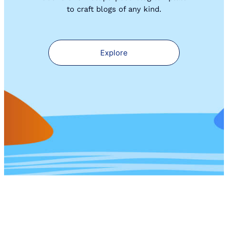
to craft blogs of any kind.
Explore