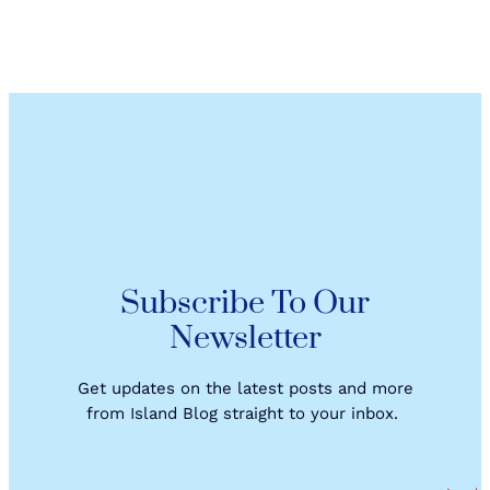
Hari
Ini
Subscribe To Our
Newsletter
Get updates on the latest posts and more
from Island Blog straight to your inbox.