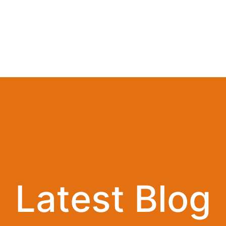
Latest Blog