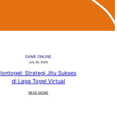
GAME ONLINE
July 30, 2026
Iontogel: Strategi Jitu Sukses
di Laga Togel Virtual
:
READ MORE
IONTOGEL:
STRATEGI
JITU
SUKSES