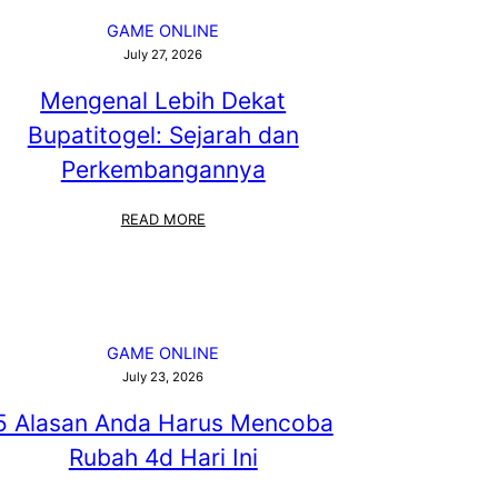
DI
LAGA
GAME ONLINE
TOGEL
July 27, 2026
VIRTUAL
Mengenal Lebih Dekat
Bupatitogel: Sejarah dan
Perkembangannya
:
READ MORE
MENGENAL
LEBIH
DEKAT
BUPATITOGEL:
SEJARAH
DAN
GAME ONLINE
PERKEMBANGANNYA
July 23, 2026
5 Alasan Anda Harus Mencoba
Rubah 4d Hari Ini