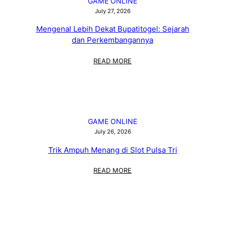
GAME ONLINE
MENDAPATKAN
July 27, 2026
KEBERHASILAN
Mengenal Lebih Dekat Bupatitogel: Sejarah
dan Perkembangannya
:
READ MORE
MENGENAL
LEBIH
DEKAT
BUPATITOGEL:
SEJARAH
DAN
GAME ONLINE
PERKEMBANGANNYA
July 26, 2026
Trik Ampuh Menang di Slot Pulsa Tri
:
READ MORE
TRIK
AMPUH
MENANG
DI
SLOT