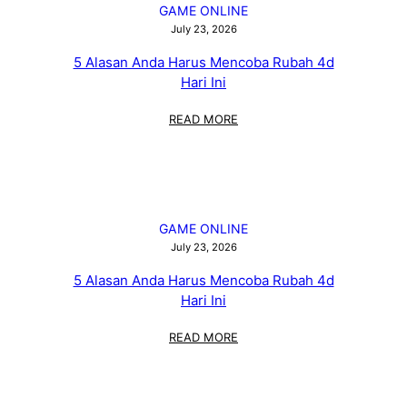
PULSA
GAME ONLINE
TRI
July 23, 2026
5 Alasan Anda Harus Mencoba Rubah 4d
Hari Ini
:
READ MORE
5
ALASAN
ANDA
HARUS
MENCOBA
RUBAH
GAME ONLINE
4D
July 23, 2026
HARI
5 Alasan Anda Harus Mencoba Rubah 4d
INI
Hari Ini
:
READ MORE
5
ALASAN
ANDA