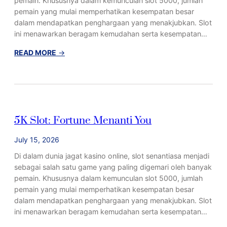
pemain. Khususnya dalam kemunculan slot 5000, jumlah
u
u
u
pemain yang mulai memperhatikan kesempatan besar
n
n
a
dalam mendapatkan penghargaan yang menakjubkan. Slot
t
e
n
ini menawarkan beragam kemudahan serta kesempatan…
u
A
T
:
READ MORE
→
n
w
e
S
g
a
r
l
k
i
p
o
a
t
e
t
n
i
r
5
n
i
5K Slot: Fortune Menanti You
K
g
n
:
Y
c
July 15, 2026
F
o
i
o
u
T
Di dalam dunia jagat kasino online, slot senantiasa menjadi
r
a
sebagai salah satu game yang paling digemari oleh banyak
t
r
pemain. Khususnya dalam kemunculan slot 5000, jumlah
u
u
pemain yang mulai memperhatikan kesempatan besar
n
h
dalam mendapatkan penghargaan yang menakjubkan. Slot
e
a
ini menawarkan beragam kemudahan serta kesempatan…
A
n