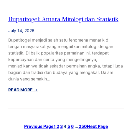
t
a
i
E
t
Y
m
Bupatitogel: Antara Mitologi dan Statistik
i
o
p
t
u
a
July 14, 2026
o
t
g
D
Bupatitogel menjadi salah satu fenomena menarik di
e
tengah masyarakat yang mengaitkan mitologi dengan
l
statistik. Di balik popularitas permainan ini, terdapat
:
kepercayaan dan cerita yang mengelilinginya,
A
menjadikannya tidak sekadar permainan angka, tetapi juga
n
bagian dari tradisi dan budaya yang mengakar. Dalam
t
dunia yang semakin…
a
:
READ MORE
→
r
B
a
u
M
p
i
a
t
t
o
Previous Page
1
2
3
4
5
6
…
250
Next Page
i
l