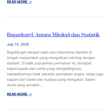
:
READ MORE
→
w
T
5
a
o
K
i
g
S
t
e
l
i
l
o
n
D
Bupatitogel: Antara Mitologi dan Statistik
t
g
i
:
Y
I
July 14, 2026
F
o
n
o
u
t
Bupatitogel menjadi salah satu fenomena menarik di
r
e
tengah masyarakat yang mengaitkan mitologi dengan
t
r
statistik. Di balik popularitas permainan ini, terdapat
u
n
kepercayaan dan cerita yang mengelilinginya,
n
e
menjadikannya tidak sekadar permainan angka, tetapi juga
e
t
bagian dari tradisi dan budaya yang mengakar. Dalam
M
R
dunia yang semakin…
e
a
:
READ MORE
→
n
k
B
a
y
u
n
a
p
t