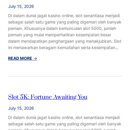
P
h
July 15, 2026
e
H
r
a
Di dalam dunia jagat kasino online, slot senantiasa menjadi
m
d
sebagai salah satu game yang paling digemari oleh banyak
a
i
pemain. Khususnya dalam kemunculan slot 5000, jumlah
i
a
pemain yang mulai memperhatikan kesempatan besar
n
h
dalam mendapatkan penghargaan yang menakjubkan. Slot
a
U
ini menawarkan beragam kemudahan serta kesempatan…
n
t
S
:
READ MORE
→
a
l
S
m
o
l
a
t
o
!
y
t
B
a
5
u
Slot 5K: Fortune Awaiting You
n
K
k
g
:
u
July 15, 2026
M
F
P
e
o
a
Di dalam dunia jagat kasino online, slot senantiasa menjadi
n
r
n
sebagai salah satu game yang paling digemari oleh banyak
g
t
d