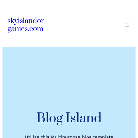
Skip
to
skyislandor
content
ganics.com
Blog Island
Utilize this Multipurpose blog template