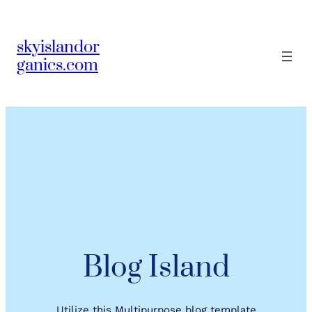
Skip
to
skyislandor
content
ganics.com
Blog Island
Utilize this Multipurpose blog template