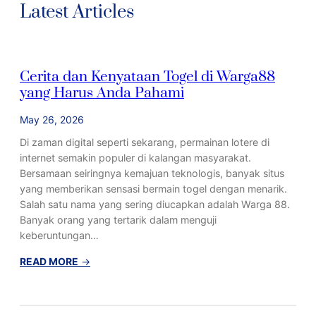
Latest Articles
Cerita dan Kenyataan Togel di Warga88
yang Harus Anda Pahami
May 26, 2026
Di zaman digital seperti sekarang, permainan lotere di
internet semakin populer di kalangan masyarakat.
Bersamaan seiringnya kemajuan teknologis, banyak situs
yang memberikan sensasi bermain togel dengan menarik.
Salah satu nama yang sering diucapkan adalah Warga 88.
Banyak orang yang tertarik dalam menguji
keberuntungan…
:
READ MORE
→
C
e
r