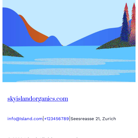
skyislandorganics.com
|
|
info@Island.com
+123456789
Seesreasse 21, Zurich