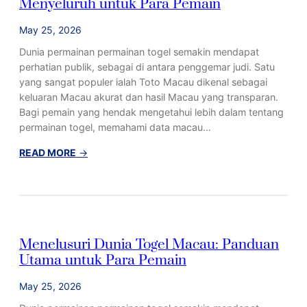
Menyeluruh untuk Para Pemain
d
s
i
u
May 25, 2026
W
r
a
i
Dunia permainan permainan togel semakin mendapat
r
D
perhatian publik, sebagai di antara penggemar judi. Satu
g
u
yang sangat populer ialah Toto Macau dikenal sebagai
a
n
keluaran Macau akurat dan hasil Macau yang transparan.
8
i
Bagi pemain yang hendak mengetahui lebih dalam tentang
8
a
permainan togel, memahami data macau…
y
T
a
o
:
READ MORE
→
n
g
M
g
e
e
H
l
n
a
M
y
r
a
e
Menelusuri Dunia Togel Macau: Panduan
u
c
l
Utama untuk Para Pemain
s
a
a
A
u
m
May 25, 2026
n
:
i
d
P
D