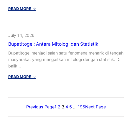
:
READ MORE
→
5K
Slot:
Fortune
Menanti
July 14, 2026
You
Bupatitogel: Antara Mitologi dan Statistik
Bupatitogel menjadi salah satu fenomena menarik di tengah
masyarakat yang mengaitkan mitologi dengan statistik. Di
balik…
:
READ MORE
→
Bupatitogel:
Antara
Mitologi
dan
Statistik
Previous Page
1
2
3
4
5
…
195
Next Page