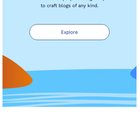
to craft blogs of any kind.
Explore