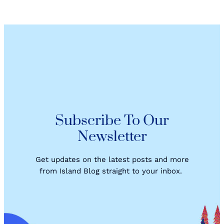
Subscribe To Our
Newsletter
Get updates on the latest posts and more
from Island Blog straight to your inbox.