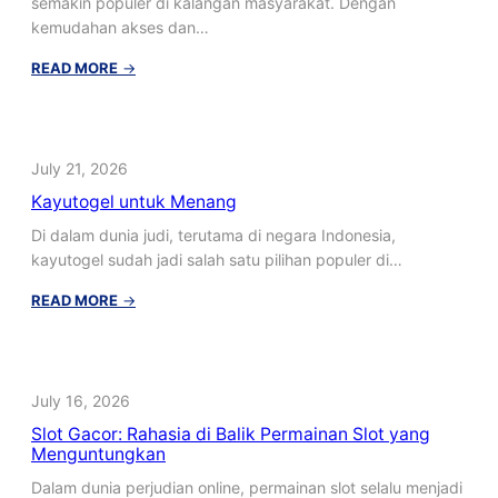
semakin populer di kalangan masyarakat. Dengan
kemudahan akses dan…
:
READ MORE
→
Bupatitogel
dan
Strategi
Menangnya
July 21, 2026
Kayutogel untuk Menang
Di dalam dunia judi, terutama di negara Indonesia,
kayutogel sudah jadi salah satu pilihan populer di…
:
READ MORE
→
Kayutogel
untuk
Menang
July 16, 2026
Slot Gacor: Rahasia di Balik Permainan Slot yang
Menguntungkan
Dalam dunia perjudian online, permainan slot selalu menjadi