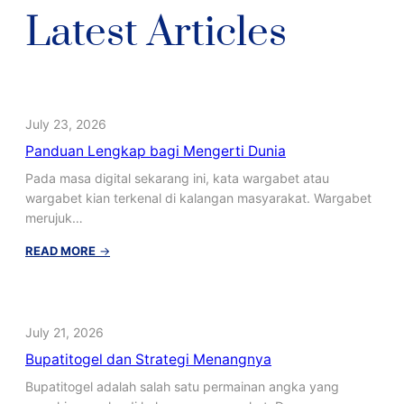
Latest Articles
July 23, 2026
Panduan Lengkap bagi Mengerti Dunia
Pada masa digital sekarang ini, kata wargabet atau
wargabet kian terkenal di kalangan masyarakat. Wargabet
merujuk…
:
READ MORE
→
Panduan
Lengkap
bagi
Mengerti
July 21, 2026
Dunia
Bupatitogel dan Strategi Menangnya
Bupatitogel adalah salah satu permainan angka yang