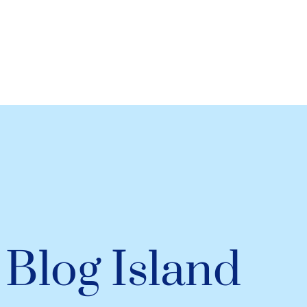
Blog Island