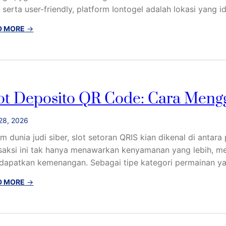
r
s serta user-friendly, platform Iontogel adalah lokasi ya
e
a
l
:
D MORE
→
t
D
I
e
a
o
g
l
n
i
a
t
P
m
o
a
D
ot Deposito QR Code: Cara Meng
g
s
u
e
t
n
l
i
 28, 2026
i
:
M
a
m dunia judi siber, slot setoran QRIS kian dikenal di antar
S
e
T
saksi ini tak hanya menawarkan kenyamanan yang lebih, m
t
n
o
r
apatkan kemenangan. Sebagai tipe kategori permainan yan
a
g
a
n
e
:
D MORE
→
t
g
l
S
e
p
l
g
a
o
i
d
t