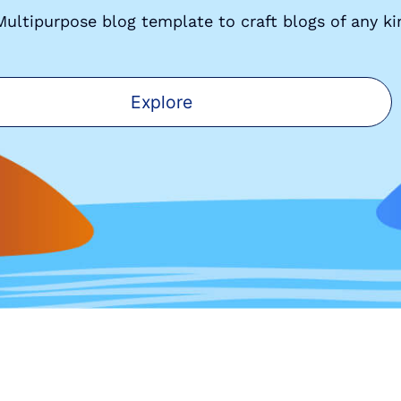
 Multipurpose blog template to craft blogs of any ki
Explore