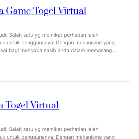
da Game Togel Virtual
udi. Salah satu yg memikat perhatian ialah
tuk untuk penggunanya. Dengan mekanisme yang
ng ideal bagi mencoba nasib anda dalam memasang…
a Togel Virtual
udi. Salah satu yg memikat perhatian ialah
tuk untuk penggunanya. Dengan mekanisme yang