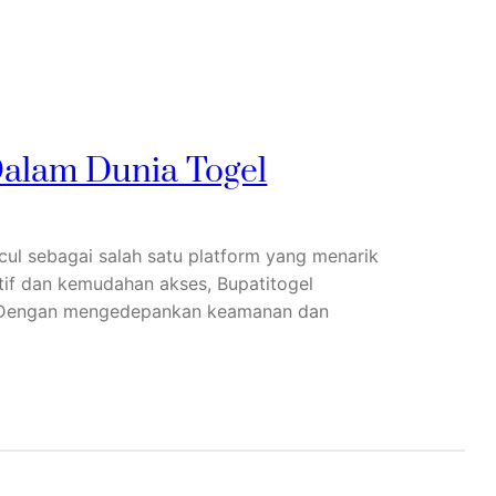
alam Dunia Togel
ul sebagai salah satu platform yang menarik
tif dan kemudahan akses, Bupatitogel
 Dengan mengedepankan keamanan dan