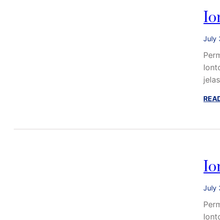
Io
July
Perm
Ion
jela
REA
Io
July
Perm
Ion