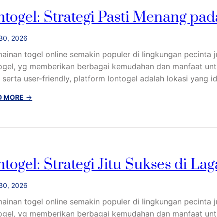
e
ntogel: Strategi Pasti Menang pa
d
a
h
 30, 2026
K
ainan togel online semakin populer di lingkungan pecinta j
e
togel, yg memberikan berbagai kemudahan dan manfaat un
u
n
s serta user-friendly, platform Iontogel adalah lokasi ya
i
:
D MORE
→
k
I
a
o
n
n
B
t
u
o
p
ntogel: Strategi Jitu Sukses di Lag
g
a
e
t
l
i
 30, 2026
:
t
ainan togel online semakin populer di lingkungan pecinta j
S
o
togel, yg memberikan berbagai kemudahan dan manfaat un
t
g