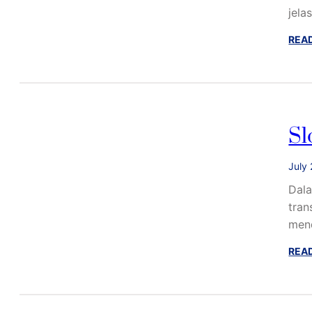
jela
REA
Sl
July
Dala
tran
mend
REA